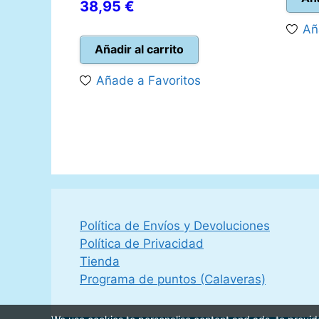
El
El
38,95
€
precio
precio
Añ
original
actual
Añadir al carrito
era:
es:
Añade a Favoritos
44,99 €.
38,95 €.
Política de Envíos y Devoluciones
Política de Privacidad
Tienda
Programa de puntos (Calaveras)