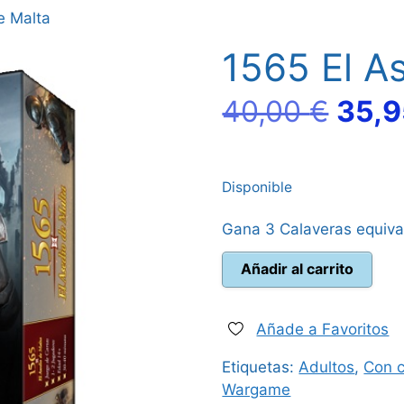
e Malta
1565 El A
El
40,00
€
35,
prec
Disponible
origi
Gana 3 Calaveras equiva
era:
1565
Añadir al carrito
40,0
El
Asedio
de
Añade a Favoritos
Malta
Etiquetas:
Adultos
,
Con c
cantidad
Wargame