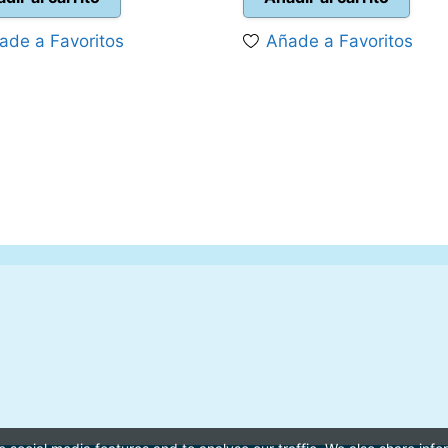
era:
es:
era:
es:
ade a Favoritos
Añade a Favoritos
15,00 €.
10,00 €.
22,95 €.
21,95