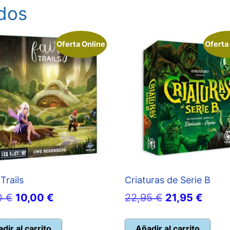
dos
Oferta Online
Oferta
Trails
Criaturas de Serie B
El
El
El
El
0
€
10,00
€
22,95
€
21,95
€
precio
precio
precio
preci
original
actual
original
actua
dir al carrito
Añadir al carrito