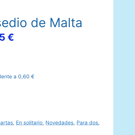
sedio de Malta
El
95
€
io
precio
nal
actual
lente a
0,60
€
es:
0 €.
35,95 €.
artas
,
En solitario
,
Novedades
,
Para dos
,