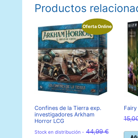
Productos relaciona
Oferta Online
Confines de la Tierra exp.
Fairy 
investigadores Arkham
15,0
Horror LCG
44,99
€
Stock en distribución -
Aña