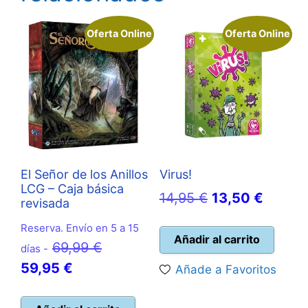
Oferta Online
Oferta Online
El Señor de los Anillos
Virus!
LCG – Caja básica
El
El
14,95
€
13,50
€
revisada
precio
precio
Reserva. Envío en 5 a 15
original
actual
Añadir al carrito
El
69,99
€
días -
era:
es:
El
precio
59,95
€
Añade a Favoritos
14,95 €.
13,50 
precio
original