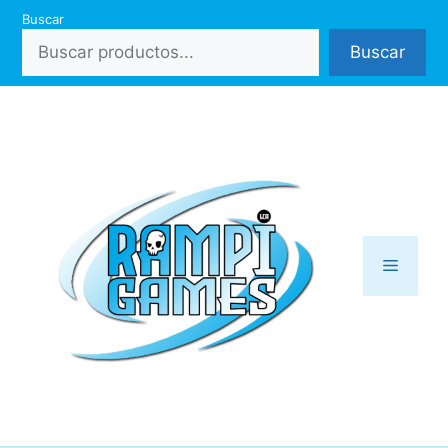
Saltar
Buscar
al
Buscar
contenido
Menú