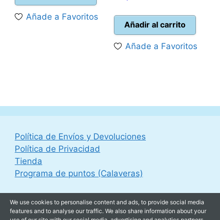
era:
es:
precio
original
Añade a Favoritos
27,95 €.
24,95 €.
actual
era:
Añadir al carrito
es:
44,95 €.
Añade a Favoritos
39,95 €.
Política de Envíos y Devoluciones
Política de Privacidad
Tienda
Programa de puntos (Calaveras)
We use cookies to personalise content and ads, to provide social media
features and to analyse our traffic. We also share information about your
use of our site with our social media, advertising and analytics partners.