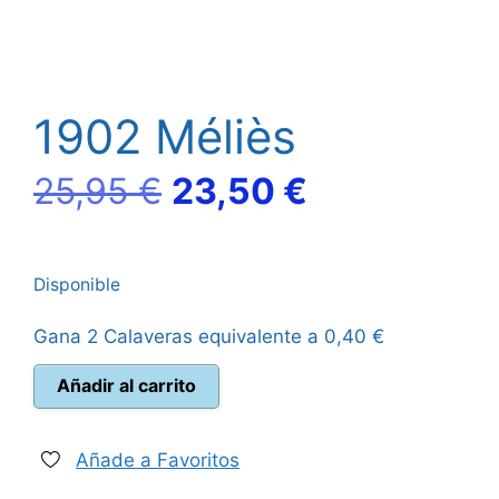
1902 Méliès
El
El
25,95
€
23,50
€
precio
precio
Disponible
original
actual
Gana 2 Calaveras equivalente a
0,40
€
era:
es:
1902
Añadir al carrito
25,95 €.
23,50 €.
Méliès
cantidad
Añade a Favoritos