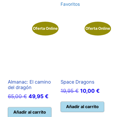
Favoritos
Oferta Online
Oferta Online
Almanac: El camino
Space Dragons
del dragón
El
El
19,95
€
10,00
€
El
El
65,00
€
49,95
€
precio
precio
precio
precio
original
actual
Añadir al carrito
original
actual
Añadir al carrito
era:
es: