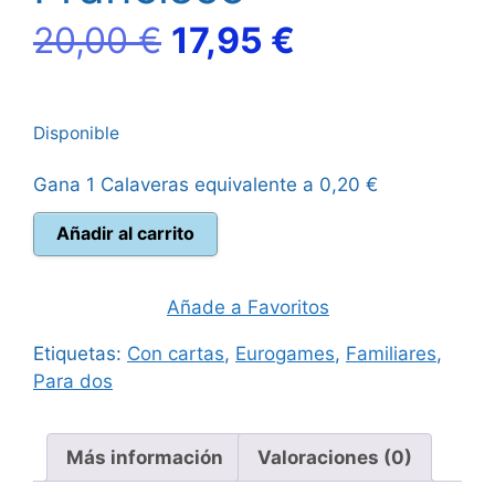
El
El
20,00
€
17,95
€
precio
precio
Disponible
original
actual
Gana 1 Calaveras equivalente a
0,20
€
era:
es:
1906
Añadir al carrito
20,00 €.
17,95 €.
San
Francisco
cantidad
Añade a Favoritos
Etiquetas:
Con cartas
,
Eurogames
,
Familiares
,
Para dos
Más información
Valoraciones (0)