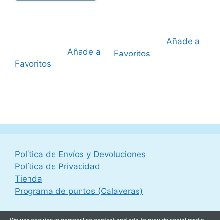
era:
es:
19,95 €.
10,00 
65,00 €.
49,95 €.
Añade a
Añade a
Favoritos
Favoritos
Política de Envíos y Devoluciones
Política de Privacidad
Tienda
Programa de puntos (Calaveras)
We use cookies to personalise content and ads, to provide social media