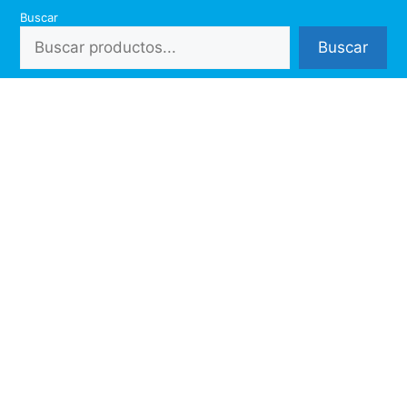
Saltar
Buscar
al
Buscar
contenido