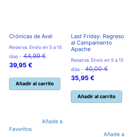
Crónicas de Avel
Last Friday: Regreso
al Campamento
Reserva. Envío en 5 a 15
Apache
El
44,99
€
días -
Reserva. Envío en 5 a 15
El
precio
39,95
€
El
40,00
€
días -
precio
original
El
precio
35,95
€
actual
era:
Añadir al carrito
precio
original
es:
44,99 €.
actual
era:
Añadir al carrito
39,95 €.
es:
40,00 €.
35,95 €.
Añade a
Favoritos
Añade a