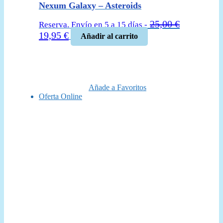
Nexum Galaxy – Asteroids
25,00
€
Reserva. Envío en 5 a 15 días -
El
El
19,95
€
Añadir al carrito
precio
precio
original
actual
era:
es:
25,00 €.
19,95 €.
Añade a Favoritos
Oferta Online