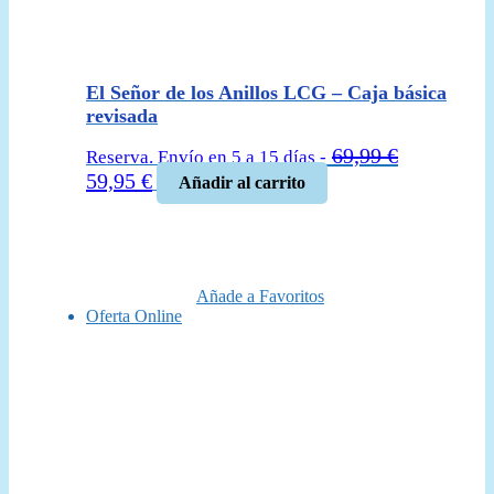
El Señor de los Anillos LCG – Caja básica
revisada
69,99
€
Reserva. Envío en 5 a 15 días -
El
El
59,95
€
Añadir al carrito
precio
precio
original
actual
era:
es:
69,99 €.
59,95 €.
Añade a Favoritos
Oferta Online