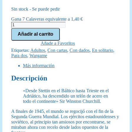
precio
precio
Sin stock - Se puede pedir
original
actual
Gana 7 Calaveras equivalente a
1,40
€
era:
es:
2
Minutos
88,99 €.
74,95 €.
Añadir al carrito
para
Medianoche
Añade a Favoritos
cantidad
Etiquetas:
Adultos
,
Con cartas
,
Con dados
,
En solitario
,
Para dos
,
Wargame
Más información
Descripción
«Desde Stettin en el Báltico hasta Trieste en el
Adriático, ha descendido un telón de acero en
todo el continente» Sir Winston Churchill.
A finales de 1945, el mundo se regocijó con el fin de la
Segunda Guerra Mundial. Los ejércitos estadounidenses y
soviético, al principio tan ansiosos por encontrarse, se
miraban ahora con recelo desde lados opuestos de la