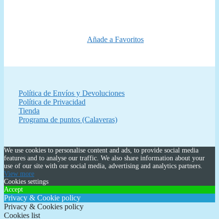
original
actual
era:
es:
69,99 €.
59,95 €.
Añade a Favoritos
Política de Envíos y Devoluciones
Política de Privacidad
Tienda
Programa de puntos (Calaveras)
We use cookies to personalise content and ads, to provide social media
features and to analyse our traffic. We also share information about your
use of our site with our social media, advertising and analytics partners.
View more
Cookies settings
Accept
Privacy & Cookie policy
Privacy & Cookies policy
Cookies list