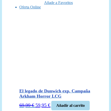
Añade a Favoritos
Oferta Online
El legado de Dunwich exp. Campaña
Arkham Horror LCG
El
El
69,99
€
59,95
€
Añadir al carrito
precio
precio