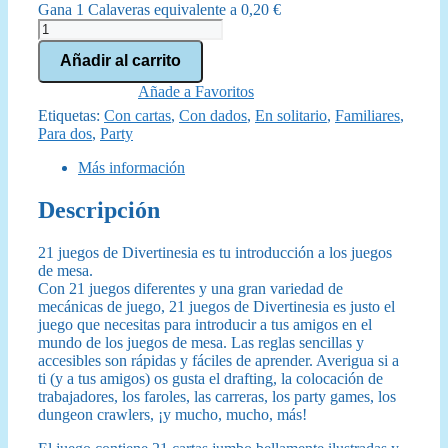
Gana 1 Calaveras equivalente a
0,20
€
21
juegos
Añadir al carrito
de
Divertinesia
Añade a Favoritos
cantidad
Etiquetas:
Con cartas
,
Con dados
,
En solitario
,
Familiares
,
Para dos
,
Party
Más información
Descripción
21 juegos de Divertinesia es tu introducción a los juegos
de mesa.
Con 21 juegos diferentes y una gran variedad de
mecánicas de juego, 21 juegos de Divertinesia es justo el
juego que necesitas para introducir a tus amigos en el
mundo de los juegos de mesa. Las reglas sencillas y
accesibles son rápidas y fáciles de aprender. Averigua si a
ti (y a tus amigos) os gusta el drafting, la colocación de
trabajadores, los faroles, las carreras, los party games, los
dungeon crawlers, ¡y mucho, mucho, más!