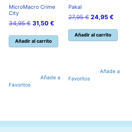
MicroMacro Crime
Pakal
City
El
El
27,95
€
24,95
€
El
El
34,95
€
31,50
€
precio
precio
precio
precio
original
actual
Añadir al carrito
original
actual
Añadir al carrito
era:
es:
era:
es:
27,95 €.
24,95 
34,95 €.
31,50 €.
Añade a
Añade a
Favoritos
Favoritos