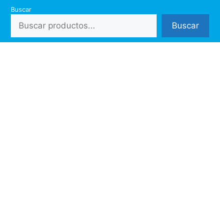
Saltar
Buscar
al
Buscar
contenido