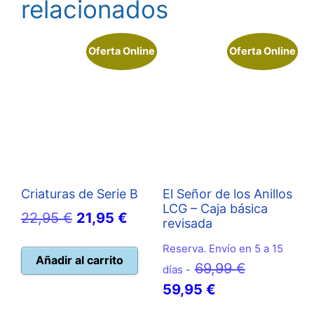
relacionados
Oferta Online
Oferta Online
Criaturas de Serie B
El Señor de los Anillos
LCG – Caja básica
El
El
22,95
€
21,95
€
revisada
precio
precio
Reserva. Envío en 5 a 15
original
actual
Añadir al carrito
El
69,99
€
días -
era:
es:
El
precio
59,95
€
22,95 €.
21,95 €.
precio
original