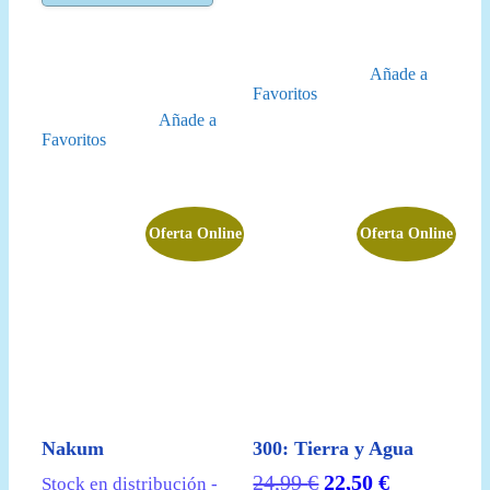
69,99 €.
59,95 €.
Añade a
Favoritos
Añade a
Favoritos
Oferta Online
Oferta Online
Nakum
300: Tierra y Agua
El
El
24,99
€
22,50
€
Stock en distribución -