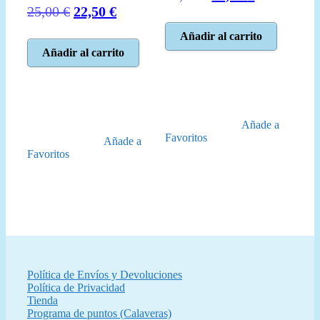
El
El
precio
precio
25,00
€
22,50
€
precio
precio
original
actual
Añadir al carrito
original
actual
era:
es:
Añadir al carrito
era:
es:
24,99 €.
22,50 €.
25,00 €.
22,50 €.
Añade a
Favoritos
Añade a
Favoritos
Política de Envíos y Devoluciones
Política de Privacidad
Tienda
Programa de puntos (Calaveras)