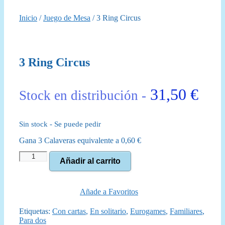
Inicio
/
Juego de Mesa
/ 3 Ring Circus
3 Ring Circus
31,50
€
Stock en distribución -
Sin stock - Se puede pedir
Gana 3 Calaveras equivalente a
0,60
€
3
Añadir al carrito
Ring
Circus
cantidad
Añade a Favoritos
Etiquetas:
Con cartas
,
En solitario
,
Eurogames
,
Familiares
,
Para dos