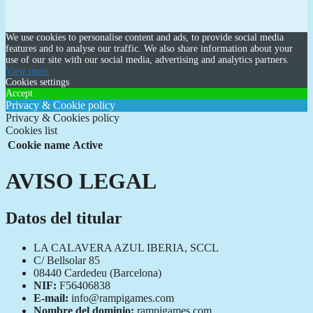
We use cookies to personalise content and ads, to provide social media
features and to analyse our traffic. We also share information about your
use of our site with our social media, advertising and analytics partners.
View more
Cookies settings
Accept
Privacy & Cookie policy
Privacy & Cookies policy
Cookies list
Cookie name
Active
AVISO LEGAL
Datos del titular
LA CALAVERA AZUL IBERIA, SCCL
C/ Bellsolar 85
08440 Cardedeu (Barcelona)
NIF:
F56406838
E-mail:
info@rampigames.com
Nombre del dominio:
rampigames.com