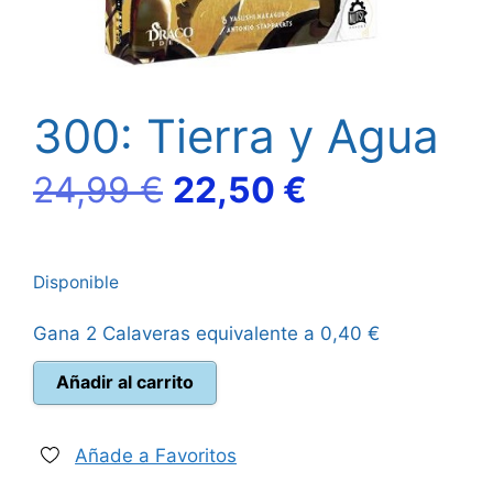
300: Tierra y Agua
El
El
24,99
€
22,50
€
precio
precio
Disponible
original
actual
Gana 2 Calaveras equivalente a
0,40
€
era:
es:
300:
Añadir al carrito
24,99 €.
22,50 €.
Tierra
y
Agua
Añade a Favoritos
cantidad