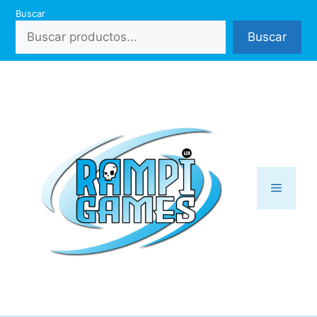
Saltar
Buscar
al
Buscar
contenido
Menú