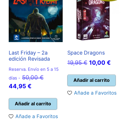
Last Friday – 2a
Space Dragons
edición Revisada
El
El
19,95
€
10,00
€
Reserva. Envío en 5 a 15
precio
precio
El
50,00
€
días -
original
actual
Añadir al carrito
El
precio
44,95
€
era:
es:
Añade a Favoritos
precio
original
19,95 €.
10,00 
actual
era:
Añadir al carrito
es:
50,00 €.
Añade a Favoritos
44,95 €.