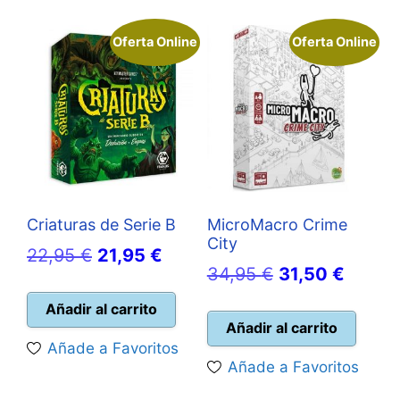
Oferta Online
Oferta Online
Criaturas de Serie B
MicroMacro Crime
City
El
El
22,95
€
21,95
€
El
El
34,95
€
31,50
€
precio
precio
precio
precio
original
actual
Añadir al carrito
original
actual
Añadir al carrito
era:
es:
Añade a Favoritos
era:
es:
22,95 €.
21,95 €.
Añade a Favoritos
34,95 €.
31,50 