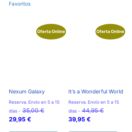
Favoritos
Oferta Online
Oferta Online
Nexum Galaxy
It’s a Wonderful World
Reserva. Envío en 5 a 15
Reserva. Envío en 5 a 15
El
El
35,00
€
44,95
€
días -
días -
El
precio
El
precio
29,95
€
39,95
€
precio
original
precio
original