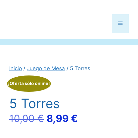
Menú
Inicio
/
Juego de Mesa
/ 5 Torres
¡Oferta sólo online!
5 Torres
El
El
10,00
€
8,99
€
precio
precio