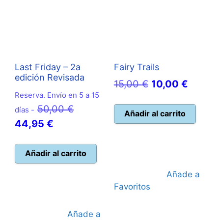
Last Friday – 2a
Fairy Trails
edición Revisada
El
El
15,00
€
10,00
€
Reserva. Envío en 5 a 15
precio
precio
El
50,00
€
días -
original
actual
Añadir al carrito
El
precio
44,95
€
era:
es:
precio
original
15,00 €.
10,00 
actual
era:
Añadir al carrito
es:
50,00 €.
Añade a
44,95 €.
Favoritos
Añade a