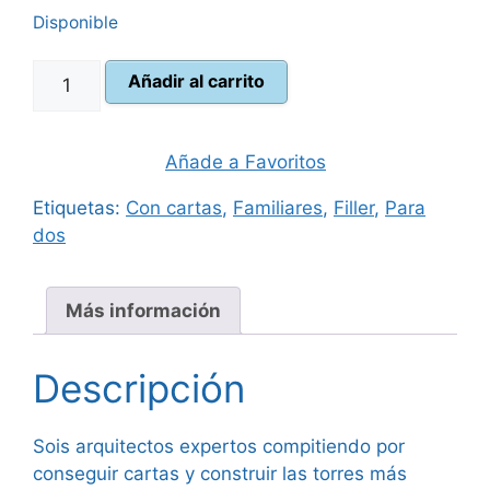
Disponible
original
actual
5
era:
es:
Añadir al carrito
Torres
cantidad
10,00 €.
8,99 €.
Añade a Favoritos
Etiquetas:
Con cartas
,
Familiares
,
Filler
,
Para
dos
Más información
Descripción
Sois arquitectos expertos compitiendo por
conseguir cartas y construir las torres más