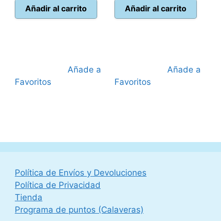
actual
era:
actual
era:
Añadir al carrito
Añadir al carrito
es:
35,00 €.
es:
44,95 €.
29,95 €.
39,95 €.
Añade a
Añade a
Favoritos
Favoritos
Política de Envíos y Devoluciones
Política de Privacidad
Tienda
Programa de puntos (Calaveras)