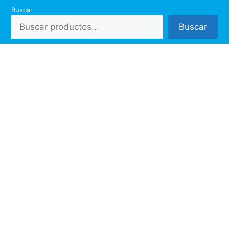
Saltar
Buscar
al
Buscar
contenido