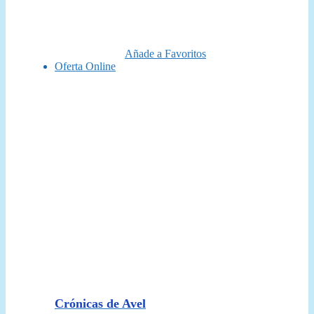
original
actual
era:
es:
40,00 €.
35,95 €.
Añade a Favoritos
Oferta Online
Crónicas de Avel