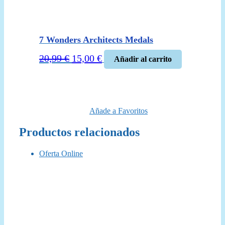
7 Wonders Architects Medals
El
El
20,99
€
15,00
€
Añadir al carrito
precio
precio
original
actual
era:
es:
20,99 €.
15,00 €.
Añade a Favoritos
Productos relacionados
Oferta Online