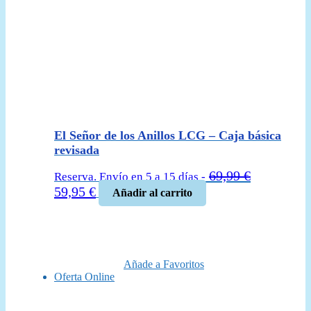
El Señor de los Anillos LCG – Caja básica
revisada
69,99
€
Reserva. Envío en 5 a 15 días -
El
El
59,95
€
Añadir al carrito
precio
precio
original
actual
era:
es:
69,99 €.
59,95 €.
Añade a Favoritos
Oferta Online