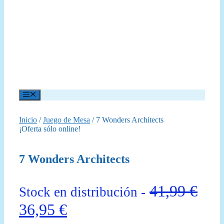
Menú
Inicio
/
Juego de Mesa
/ 7 Wonders Architects
¡Oferta sólo online!
7 Wonders Architects
41,99
€
Stock en distribución -
El
El
36,95
€