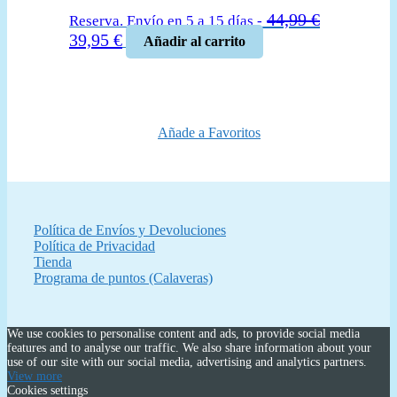
44,99
€
Reserva. Envío en 5 a 15 días -
El
El
39,95
€
Añadir al carrito
precio
precio
original
actual
era:
es:
44,99 €.
39,95 €.
Añade a Favoritos
Política de Envíos y Devoluciones
Política de Privacidad
Tienda
Programa de puntos (Calaveras)
We use cookies to personalise content and ads, to provide social media
features and to analyse our traffic. We also share information about your
use of our site with our social media, advertising and analytics partners.
View more
Cookies settings