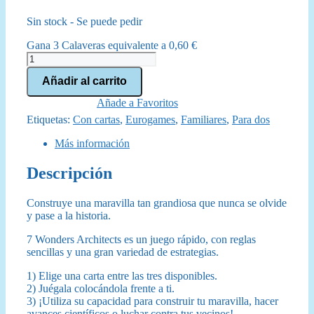
precio
precio
Sin stock - Se puede pedir
original
actual
Gana 3 Calaveras equivalente a
0,60
€
era:
es:
7
Wonders
41,99 €.
36,95 €.
Añadir al carrito
Architects
cantidad
Añade a Favoritos
Etiquetas:
Con cartas
,
Eurogames
,
Familiares
,
Para dos
Más información
Descripción
Construye una maravilla tan grandiosa que nunca se olvide
y pase a la historia.
7 Wonders Architects es un juego rápido, con reglas
sencillas y una gran variedad de estrategias.
1) Elige una carta entre las tres disponibles.
2) Juégala colocándola frente a ti.
3) ¡Utiliza su capacidad para construir tu maravilla, hacer
avances científicos o luchar contra tus vecinos!