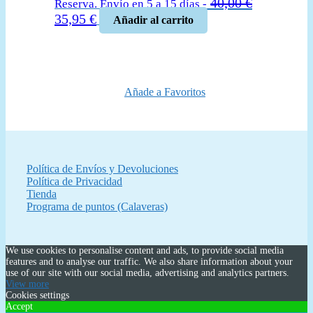
40,00
€
Reserva. Envío en 5 a 15 días -
El
El
35,95
€
Añadir al carrito
precio
precio
original
actual
era:
es:
40,00 €.
35,95 €.
Añade a Favoritos
Política de Envíos y Devoluciones
Política de Privacidad
Tienda
Programa de puntos (Calaveras)
We use cookies to personalise content and ads, to provide social media
features and to analyse our traffic. We also share information about your
use of our site with our social media, advertising and analytics partners.
View more
Cookies settings
Accept