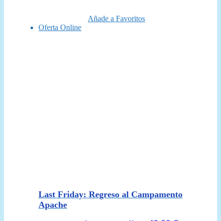
era:
es:
69,99 €.
59,95 €.
Añade a Favoritos
Oferta Online
Last Friday: Regreso al Campamento
Apache