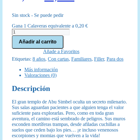
precio
precio
Sin stock - Se puede pedir
original
actual
Gana 1 Calaveras equivalente a
0,20
€
era:
es:
Abu
Simbel
12,00 €.
10,95 €.
Añadir al carrito
cantidad
Añade a Favoritos
Etiquetas:
8 años
,
Con cartas
,
Familiares
,
Filler
,
Para dos
Más información
Valoraciones (0)
Descripción
El gran templo de Abu Simbel oculta un secreto milenario.
Sus salas aguardan pacientes a que alguien tenga el valor
suficiente para explorarlas. Pero, como en toda gran
aventura, el camino está sembrado de peligros. Sus muros
esconden mortíferas trampas, desde afiladas cuchillas a
suelos que ceden bajo los pies… ¡e incluso venenosos
escorpiones y momias que vuelven a la vida!