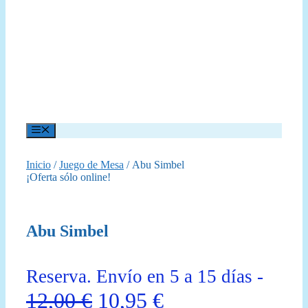
Menú
Inicio
/
Juego de Mesa
/ Abu Simbel
¡Oferta sólo online!
Abu Simbel
Reserva. Envío en 5 a 15 días -
El
El
12,00
€
10,95
€