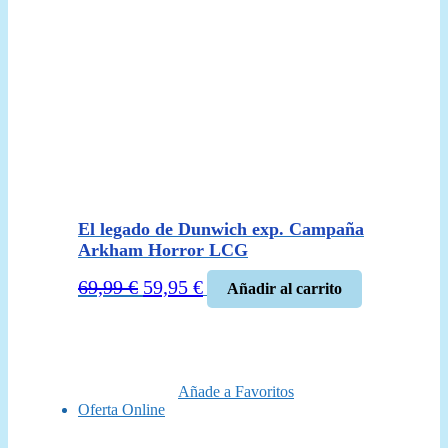
El legado de Dunwich exp. Campaña
Arkham Horror LCG
El
El
69,99
€
59,95
€
Añadir al carrito
precio
precio
original
actual
era:
es:
69,99 €.
59,95 €.
Añade a Favoritos
Oferta Online