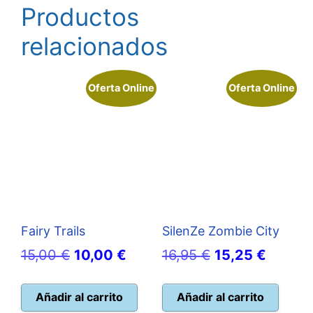
Productos
relacionados
Oferta Online
Oferta Online
Fairy Trails
SilenZe Zombie City
El
El
El
El
15,00
€
10,00
€
16,95
€
15,25
€
precio
precio
precio
precio
original
actual
original
actual
Añadir al carrito
Añadir al carrito