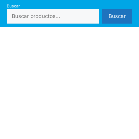
Saltar
Buscar
al
Buscar
contenido