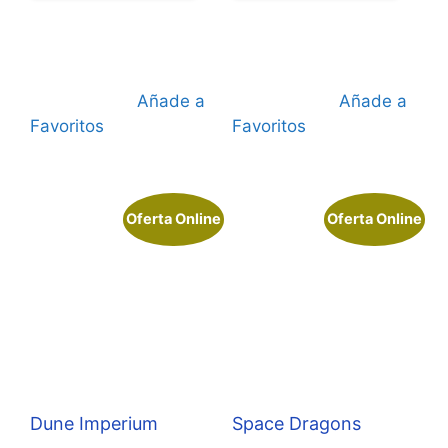
era:
es:
era:
es:
15,00 €.
10,00 €.
16,95 €.
15,25 €
Añade a
Añade a
Favoritos
Favoritos
Oferta Online
Oferta Online
Dune Imperium
Space Dragons