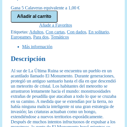
original
actual
Gana 5 Calaveras equivalente a
1,00
€
era:
es:
Ahora
Añadir al carrito
o
60,00 €.
53,95 €.
Nunca
Añade a Favoritos
cantidad
Etiquetas:
Adultos
,
Con cartas
,
Con dados
,
En solitario
,
Eurogames
,
Para dos
,
Temáticos
Más información
Descripción
Al sur de La Última Ruina se encuentra un pueblo en un
acantilado llamado El Monumento. Durante generaciones,
protegió un antiguo santuario hasta el día en que descendió
un meteorito de cristal. Los habitantes del meteorito se
arrastraron lentamente hacia el mundo: monstruosidades
extrañas de pesadilla que atacaban a todo lo que se cruzaba
en su camino. A medida que se extendían por la tierra, no
había ninguna malicia inteligente ni una gran estrategia de
invasión; las criaturas actuaban como un hongo,
extendiéndose a nuevos territorios esporádicamente.
Después de muchos intentos infructuosos de expulsar a los
monstruos, la gente de El Monumento huyó mientras su