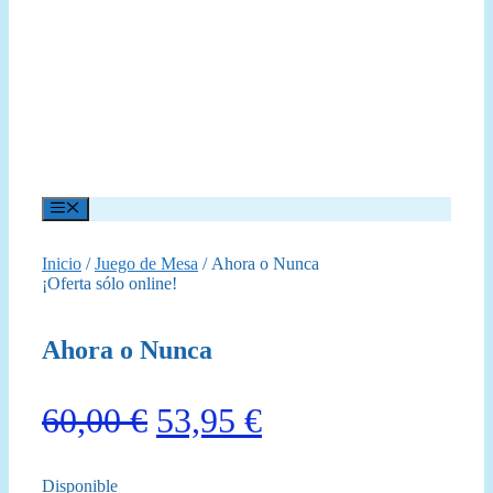
Menú
Inicio
/
Juego de Mesa
/ Ahora o Nunca
¡Oferta sólo online!
Ahora o Nunca
El
El
60,00
€
53,95
€
precio
precio
Disponible