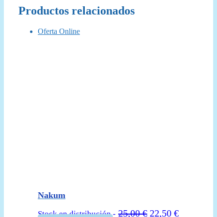
Productos relacionados
Oferta Online
Nakum
El
El
25,00
€
22,50
€
Stock en distribución -