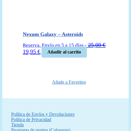
Nexum Galaxy – Asteroids
25,00
€
Reserva. Envío en 5 a 15 días -
El
El
19,95
€
Añadir al carrito
precio
precio
original
actual
era:
es:
25,00 €.
19,95 €.
Añade a Favoritos
Política de Envíos y Devoluciones
Política de Privacidad
Tienda
Programa de puntos (Calaveras)