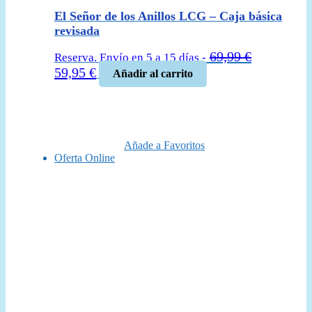
El Señor de los Anillos LCG – Caja básica
revisada
69,99
€
Reserva. Envío en 5 a 15 días -
El
El
59,95
€
Añadir al carrito
precio
precio
original
actual
era:
es:
69,99 €.
59,95 €.
Añade a Favoritos
Oferta Online