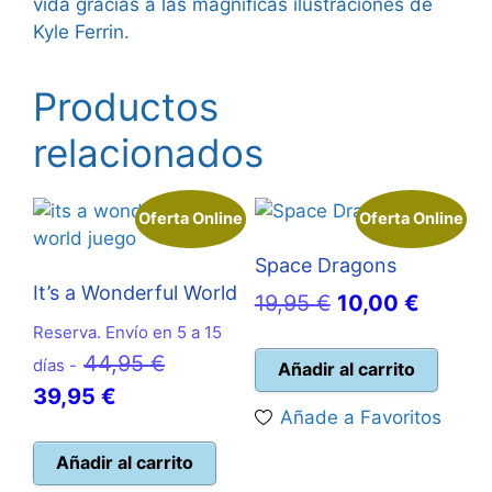
vida gracias a las magníficas ilustraciones de
Kyle Ferrin.
Productos
relacionados
Oferta Online
Oferta Online
Space Dragons
It’s a Wonderful World
El
El
19,95
€
10,00
€
Reserva. Envío en 5 a 15
precio
precio
El
44,95
€
días -
original
actual
Añadir al carrito
El
precio
39,95
€
era:
es:
Añade a Favoritos
precio
original
19,95 €.
10,00 
actual
era:
Añadir al carrito