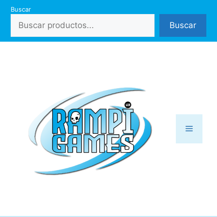
Saltar
Buscar
al
Buscar
contenido
Menú