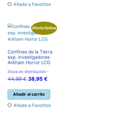
es:
44,95 €.
Añade a Favoritos
39,95 €.
Oferta Online
Confines de la Tierra
exp. investigadores
Arkham Horror LCG
Stock en distribución -
El
El
44,99
€
38,95
€
precio
precio
original
actual
Añadir al carrito
era:
es:
Añade a Favoritos
44,99 €.
38,95 €.