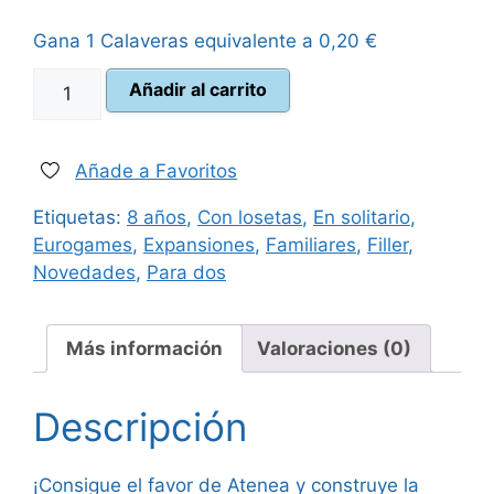
original
actual
Gana 1 Calaveras equivalente a
0,20
€
era:
es:
Akropolis
Añadir al carrito
15,00 €.
13,50 €.
Atenea
cantidad
Añade a Favoritos
Etiquetas:
8 años
,
Con losetas
,
En solitario
,
Eurogames
,
Expansiones
,
Familiares
,
Filler
,
Novedades
,
Para dos
Más información
Valoraciones (0)
Descripción
¡Consigue el favor de Atenea y construye la