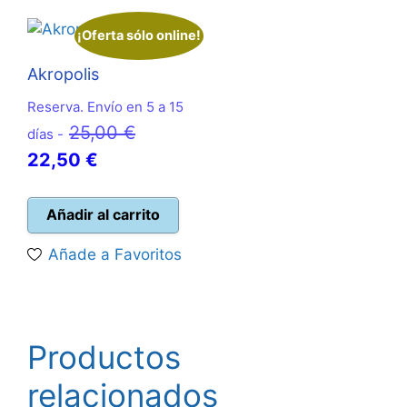
¡Oferta sólo online!
Akropolis
Reserva. Envío en 5 a 15
El
25,00
€
días -
El
precio
22,50
€
precio
original
actual
era:
Añadir al carrito
es:
25,00 €.
Añade a Favoritos
22,50 €.
Productos
relacionados