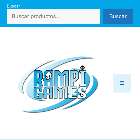
Saltar
Buscar
al
Buscar
contenido
Menú