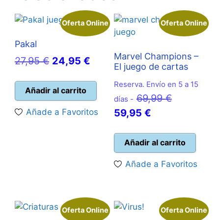
Oferta Online
Oferta Online
Pakal
Marvel Champions –
El
El
27,95
€
24,95
€
El juego de cartas
precio
precio
Reserva. Envío en 5 a 15
original
actual
Añadir al carrito
El
69,99
€
días -
era:
es:
El
precio
Añade a Favoritos
59,95
€
27,95 €.
24,95 €.
precio
original
actual
era:
Añadir al carrito
es:
69,99 €.
Añade a Favoritos
59,95 €.
Oferta Online
Oferta Online