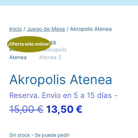
Inicio
/
Juego de Mesa
/ Akropolis Atenea
¡Oferta sólo online!
Akropolis Atenea
Reserva. Envío en 5 a 15 días -
El
El
15,00
€
13,50
€
precio
precio
Sin stock - Se puede pedir