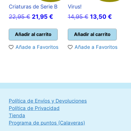
Criaturas de Serie B
Virus!
El
El
El
El
22,95
€
21,95
€
14,95
€
13,50
€
precio
precio
precio
precio
original
actual
original
actual
Añadir al carrito
Añadir al carrito
era:
es:
era:
es:
Añade a Favoritos
Añade a Favoritos
22,95 €.
21,95 €.
14,95 €.
13,50 
Política de Envíos y Devoluciones
Política de Privacidad
Tienda
Programa de puntos (Calaveras)