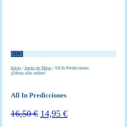
Menú
Inicio
/
Juego de Mesa
/ All In Predicciones
¡Oferta sólo online!
All In Predicciones
El
El
16,50
€
14,95
€
precio
precio