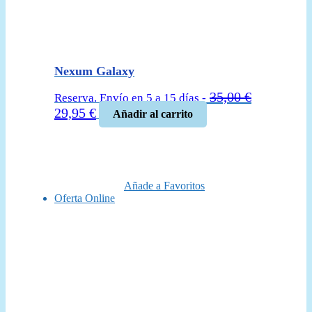
Nexum Galaxy
35,00
€
Reserva. Envío en 5 a 15 días -
El
El
29,95
€
Añadir al carrito
precio
precio
original
actual
era:
es:
35,00 €.
29,95 €.
Añade a Favoritos
Oferta Online