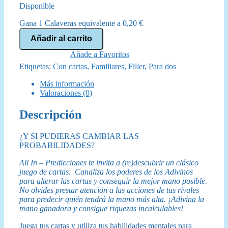
Disponible
original
actual
Gana 1 Calaveras equivalente a
0,20
€
era:
es:
All
Añadir al carrito
In
16,50 €.
14,95 €.
Predicciones
Añade a Favoritos
cantidad
Etiquetas:
Con cartas
,
Familiares
,
Filler
,
Para dos
Más información
Valoraciones (0)
Descripción
¿Y SI PUDIERAS CAMBIAR LAS
PROBABILIDADES?
All In – Predicciones te invita a (re)descubrir un clásico
juego de cartas. Canaliza los poderes de los Adivinos
para alterar las cartas y conseguir la mejor mano posible.
No olvides prestar atención a las acciones de tus rivales
para predecir quién tendrá la mano más alta. ¡Adivina la
mano ganadora y consigue riquezas incalculables!
Juega tus cartas y utiliza tus habilidades mentales para