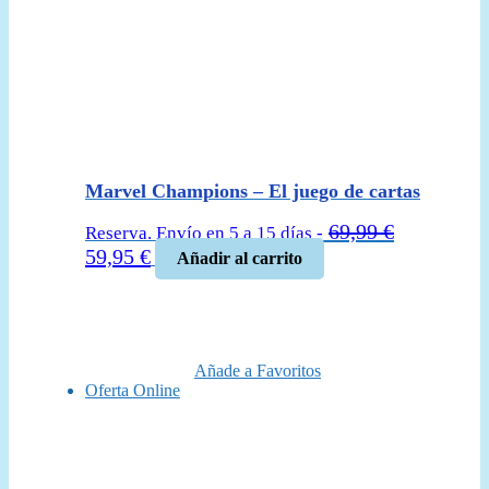
Marvel Champions – El juego de cartas
69,99
€
Reserva. Envío en 5 a 15 días -
El
El
59,95
€
Añadir al carrito
precio
precio
original
actual
era:
es:
69,99 €.
59,95 €.
Añade a Favoritos
Oferta Online