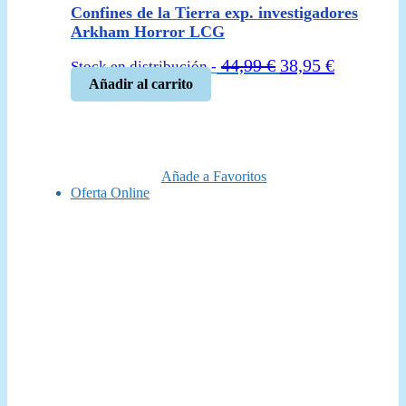
Confines de la Tierra exp. investigadores
Arkham Horror LCG
El
El
44,99
€
38,95
€
Stock en distribución -
precio
precio
Añadir al carrito
original
actual
era:
es:
44,99 €.
38,95 €.
Añade a Favoritos
Oferta Online