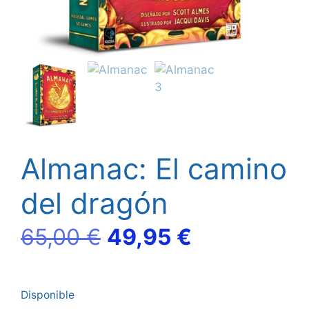
Almanac: El camino
del dragón
El
El
65,00
€
49,95
€
precio
precio
Disponible
original
actual