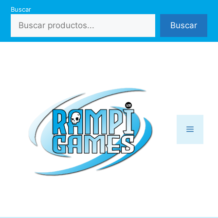
Saltar
Buscar
al
Buscar
contenido
Menú