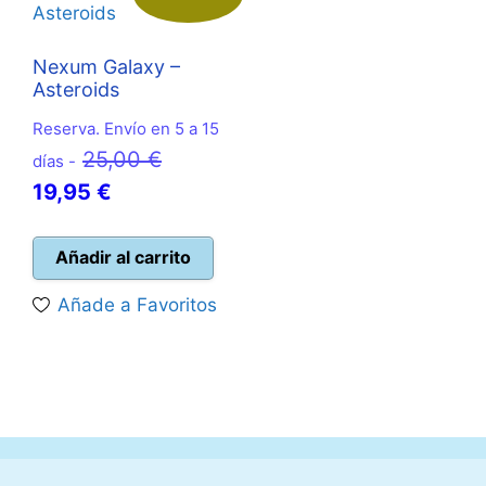
Nexum Galaxy –
Asteroids
Reserva. Envío en 5 a 15
El
25,00
€
días -
El
precio
19,95
€
precio
original
actual
era:
Añadir al carrito
es:
25,00 €.
Añade a Favoritos
19,95 €.