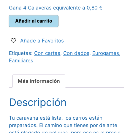
Gana 4 Calaveras equivalente a
0,80
€
era:
es:
Almanac:
Añadir al carrito
65,00 €.
49,95 €.
El
camino
del
Añade a Favoritos
dragón
Etiquetas:
Con cartas
,
Con dados
,
Eurogames
,
cantidad
Familiares
Más información
Descripción
Tu caravana está lista, los carros están
preparados. El camino que tienes por delante
está plagado de peligros, pero ese es el precio