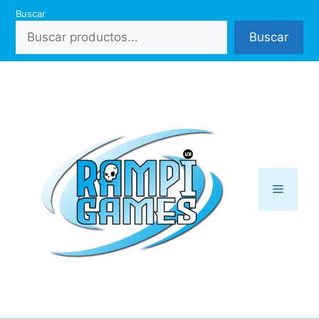
Saltar
Buscar
al
Buscar
contenido
Menú