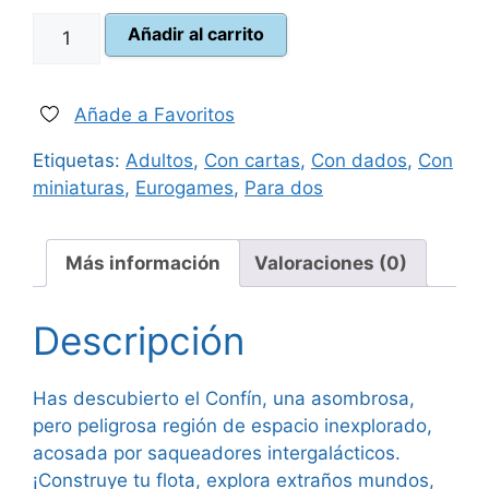
Andromeda’s
Añadir al carrito
75,00 €.
64,95 €.
Edge
cantidad
Añade a Favoritos
Etiquetas:
Adultos
,
Con cartas
,
Con dados
,
Con
miniaturas
,
Eurogames
,
Para dos
Más información
Valoraciones (0)
Descripción
Has descubierto el Confín, una asombrosa,
pero peligrosa región de espacio inexplorado,
acosada por saqueadores intergalácticos.
¡Construye tu flota, explora extraños mundos,