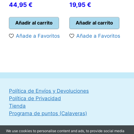
El
precio
El
precio
44,95
€
19,95
€
precio
original
precio
original
actual
era:
actual
era:
Añadir al carrito
Añadir al carrito
es:
50,00 €.
es:
25,00 €.
Añade a Favoritos
Añade a Favoritos
44,95 €.
19,95 €.
Política de Envíos y Devoluciones
Política de Privacidad
Tienda
Programa de puntos (Calaveras)
We use cookies to personalise content and ads, to provide social media