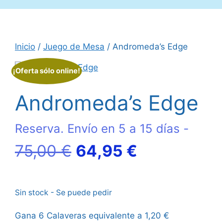
Inicio
/
Juego de Mesa
/ Andromeda’s Edge
¡Oferta sólo online!
Andromeda’s Edge
Reserva. Envío en 5 a 15 días -
El
El
75,00
€
64,95
€
precio
precio
Sin stock - Se puede pedir
original
actual
Gana 6 Calaveras equivalente a
1,20
€
era:
es: