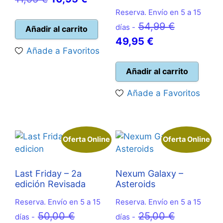
precio
precio
Reserva. Envío en 5 a 15
El
54,99
€
original
actual
días -
Añadir al carrito
El
precio
49,95
€
era:
es:
Añade a Favoritos
precio
original
11,95 €.
10,95 €.
actual
era:
Añadir al carrito
es:
54,99 €.
Añade a Favoritos
49,95 €.
Oferta Online
Oferta Online
Last Friday – 2a
Nexum Galaxy –
edición Revisada
Asteroids
Reserva. Envío en 5 a 15
Reserva. Envío en 5 a 15
El
El
50,00
€
25,00
€
días -
días -