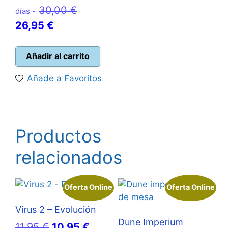
El
30,00
€
días -
El
precio
26,95
€
precio
original
actual
era:
Añadir al carrito
es:
30,00 €.
Añade a Favoritos
26,95 €.
Productos
relacionados
Oferta Online
Oferta Online
Virus 2 – Evolución
Dune Imperium
El
El
11,95
€
10,95
€