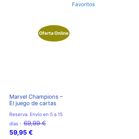
Favoritos
Oferta Online
Marvel Champions –
El juego de cartas
Reserva. Envío en 5 a 15
El
69,99
€
días -
El
precio
59,95
€