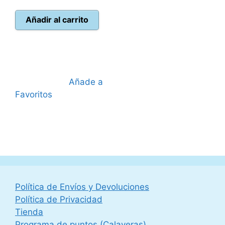
precio
original
actual
era:
Añadir al carrito
es:
69,99 €.
59,95 €.
Añade a
Favoritos
Política de Envíos y Devoluciones
Política de Privacidad
Tienda
Programa de puntos (Calaveras)