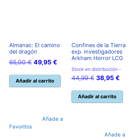
Almanac: El camino
Confines de la Tierra
del dragón
exp. investigadores
Arkham Horror LCG
El
El
65,00
€
49,95
€
Stock en distribución -
precio
precio
El
El
44,99
€
38,95
€
original
actual
Añadir al carrito
precio
precio
era:
es:
original
actual
Añadir al carrito
65,00 €.
49,95 €.
era:
es:
44,99 €.
38,95 
Añade a
Favoritos
Añade a