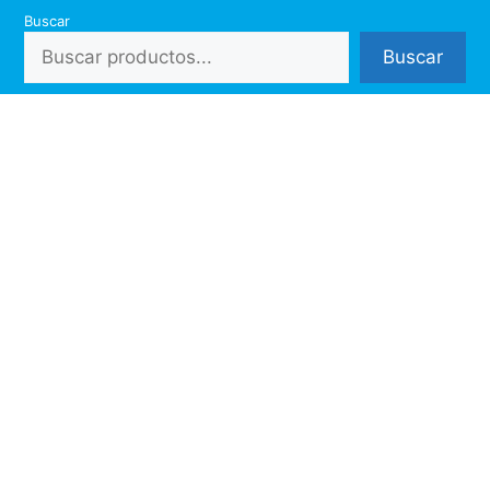
Saltar
Buscar
al
Buscar
contenido