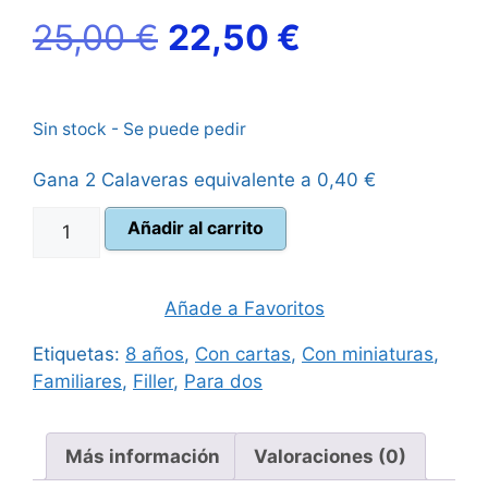
El
El
25,00
€
22,50
€
precio
precio
Sin stock - Se puede pedir
original
actual
Gana 2 Calaveras equivalente a
0,40
€
era:
es:
Anverso
Añadir al carrito
25,00 €.
22,50 €.
Reverso
cantidad
Añade a Favoritos
Etiquetas:
8 años
,
Con cartas
,
Con miniaturas
,
Familiares
,
Filler
,
Para dos
Más información
Valoraciones (0)