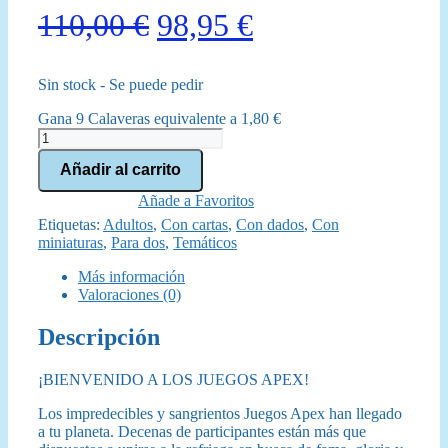
El
El
110,00
€
98,95
€
precio
precio
Sin stock - Se puede pedir
original
actual
Gana 9 Calaveras equivalente a
1,80
€
era:
es:
Apex
Legends
110,00 €.
98,95 €.
Añadir al carrito
El
Juego
Añade a Favoritos
de
Etiquetas:
Adultos
,
Con cartas
,
Con dados
,
Con
Tablero
miniaturas
,
Para dos
,
Temáticos
cantidad
Más información
Valoraciones (0)
Descripción
¡BIENVENIDO A LOS JUEGOS APEX!
Los impredecibles y sangrientos Juegos Apex han llegado
a tu planeta. Decenas de participantes están más que