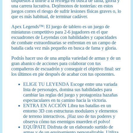
dispuestos a unirse a la refriega en busca de fama, gloria y
una carrera lucrativa. Dejémonos de tonterías: en estos
juegos corres el riesgo de sufrir lesiones físicas graves o, lo
que es más habitual, de terminar cadáver.
Apex Legends™: El juego de tablero es un juego de
miniaturas competitivo para 2-6 jugadores en el que
escuadrones de Leyendas con habilidades y capacidades
de combate extraordinarias se enfrentan en un campo de
batalla cada vez más pequeño en busca de fama y gloria.
Podrás hacer uso de una amplia variedad de armas y de un
gran abanico de acciones para colaborar con tus
compañeros de escuadrón y conseguir el objetivo final: ser
los últimos en pie después de acabar con tus oponentes.
ELIGE TU LEYENDA Escoge entre una variada
lista de personajes, domina sus habilidades para
cambiar las reglas del juego y protagoniza hazañas
espectaculares en tu camino hacia la victoria.
ENTRA EN ACCIÓN Libra tus batallas en un
entorno 3D con estructuras modulares y elementos
de terreno interactivos. ¡Haz uso de tus poderes y
observa cómo tus enemigos muerden el polvo!
EQUÍPATE Disfruta de un elaborado surtido de
armas y de un equipamiento personalizable. Utiliza