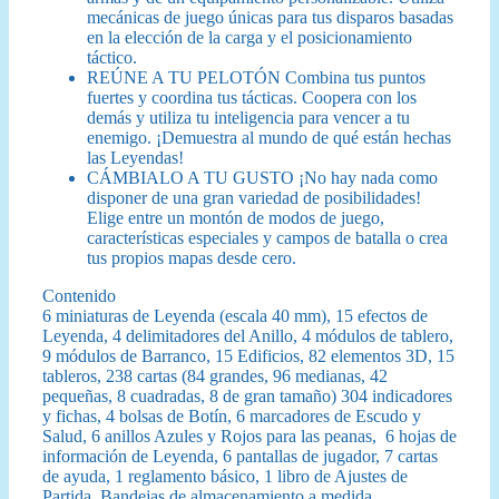
mecánicas de juego únicas para tus disparos basadas
en la elección de la carga y el posicionamiento
táctico.
REÚNE A TU PELOTÓN Combina tus puntos
fuertes y coordina tus tácticas. Coopera con los
demás y utiliza tu inteligencia para vencer a tu
enemigo. ¡Demuestra al mundo de qué están hechas
las Leyendas!
CÁMBIALO A TU GUSTO ¡No hay nada como
disponer de una gran variedad de posibilidades!
Elige entre un montón de modos de juego,
características especiales y campos de batalla o crea
tus propios mapas desde cero.
Contenido
6 miniaturas de Leyenda (escala 40 mm), 15 efectos de
Leyenda, 4 delimitadores del Anillo, 4 módulos de tablero,
9 módulos de Barranco, 15 Edificios, 82 elementos 3D, 15
tableros, 238 cartas (84 grandes, 96 medianas, 42
pequeñas, 8 cuadradas, 8 de gran tamaño) 304 indicadores
y fichas, 4 bolsas de Botín, 6 marcadores de Escudo y
Salud, 6 anillos Azules y Rojos para las peanas, 6 hojas de
información de Leyenda, 6 pantallas de jugador, 7 cartas
de ayuda, 1 reglamento básico, 1 libro de Ajustes de
Partida, Bandejas de almacenamiento a medida