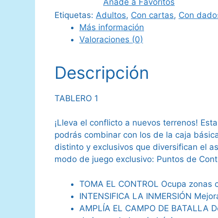
Añade a Favoritos
1
Etiquetas:
Adultos
,
Con cartas
,
Con dado
cantidad
Más información
Valoraciones (0)
Descripción
TABLERO 1
¡Lleva el conflicto a nuevos terrenos! E
podrás combinar con los de la caja básica
distinto y exclusivos que diversifican el
modo de juego exclusivo: Puntos de Contr
TOMA EL CONTROL Ocupa zonas clav
INTENSIFICA LA INMERSIÓN Mejora t
AMPLÍA EL CAMPO DE BATALLA Despl