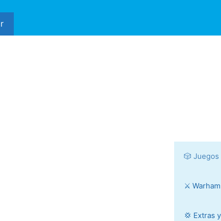
r
🎲 Juegos
⚔️ Warha
💢 Extras 