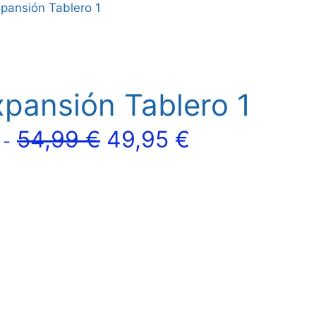
pansión Tablero 1
pansión Tablero 1
El
El
54,99
€
49,95
€
 -
precio
precio
original
actual
era:
es:
54,99 €.
49,95 €.