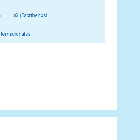
a
✍️ ¡Escríbenos!
Internacionales