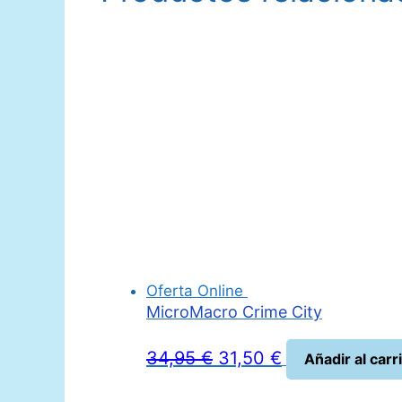
Oferta Online
MicroMacro Crime City
El
El
34,95
€
31,50
€
Añadir al carr
precio
precio