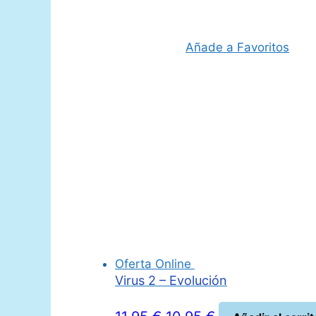
original
actual
era:
es:
34,95 €.
31,50 €.
Añade a Favoritos
Oferta Online
Virus 2 – Evolución
El
El