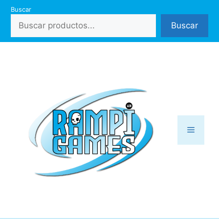
Saltar
Buscar
al
Buscar
contenido
Menú