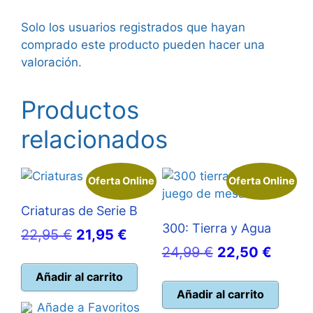
Solo los usuarios registrados que hayan
comprado este producto pueden hacer una
valoración.
Productos
relacionados
Oferta Online
Oferta Online
Criaturas de Serie B
300: Tierra y Agua
El
El
22,95
€
21,95
€
El
El
24,99
€
22,50
€
precio
precio
precio
precio
original
actual
Añadir al carrito
original
actual
Añadir al carrito
era:
es:
Añade a Favoritos