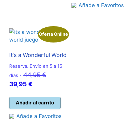
era:
es:
22,95 €.
21,95 €.
Añade a Favoritos
24,99 €.
22,50 
Oferta Online
It’s a Wonderful World
Reserva. Envío en 5 a 15
El
44,95
€
días -
El
precio
39,95
€
precio
original
actual
era:
Añadir al carrito
es:
44,95 €.
Añade a Favoritos
39,95 €.