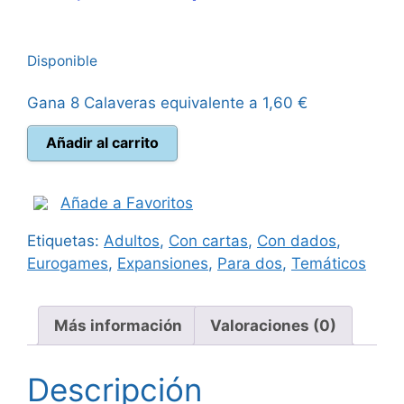
precio
precio
Disponible
original
actual
Gana 8 Calaveras equivalente a
1,60
€
era:
es:
Arcs
Añadir al carrito
100,00 €.
89,95 €.
El
Dominio
Asolado
Añade a Favoritos
cantidad
Etiquetas:
Adultos
,
Con cartas
,
Con dados
,
Eurogames
,
Expansiones
,
Para dos
,
Temáticos
Más información
Valoraciones (0)
Descripción