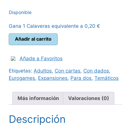
precio
precio
Disponible
original
actual
Gana 1 Calaveras equivalente a
0,20
€
era:
es:
Arcs
Añadir al carrito
14,99 €.
13,50 €.
Líderes
y
Trasfondo
Añade a Favoritos
cantidad
Etiquetas:
Adultos
,
Con cartas
,
Con dados
,
Eurogames
,
Expansiones
,
Para dos
,
Temáticos
Más información
Valoraciones (0)
Descripción