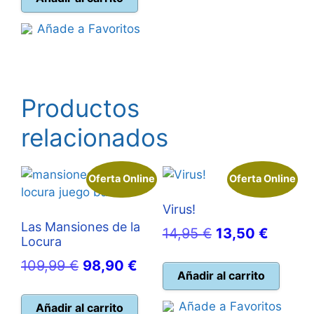
era:
es:
Añade a Favoritos
59,99 €.
53,95 €.
Productos
relacionados
Oferta Online
Oferta Online
Virus!
Las Mansiones de la
El
El
14,95
€
13,50
€
Locura
precio
precio
El
El
109,99
€
98,90
€
original
actual
Añadir al carrito
precio
precio
era:
es:
original
actual
Añade a Favoritos
Añadir al carrito