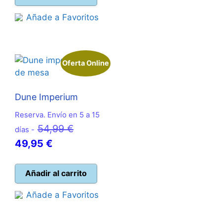
14,95 €.
13,50 
era:
es:
Añade a Favoritos
109,99 €.
98,90 €.
Oferta Online
Dune Imperium
Reserva. Envío en 5 a 15
El
54,99
€
días -
El
precio
49,95
€
precio
original
actual
era:
Añadir al carrito
es:
54,99 €.
Añade a Favoritos
49,95 €.