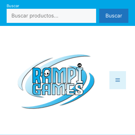
Saltar
Buscar
al
Buscar
contenido
Menú