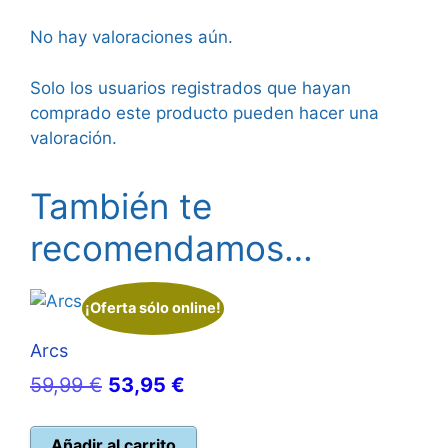
No hay valoraciones aún.
Solo los usuarios registrados que hayan
comprado este producto pueden hacer una
valoración.
También te
recomendamos…
¡Oferta sólo online!
Arcs
El
El
59,99
€
53,95
€
precio
precio
original
actual
Añadir al carrito