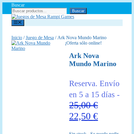
Saltar
Buscar
al
Buscar
contenido
Menú
Inicio
/
Juego de Mesa
/ Ark Nova Mundo Marino
¡Oferta sólo online!
Ark Nova
Mundo Marino
Reserva. Envío
en 5 a 15 días -
25,00
€
El
El
22,50
€
precio
precio
Sin stock - Se puede pedir