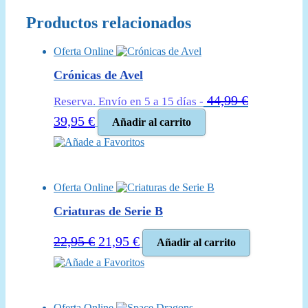
Productos relacionados
Oferta Online
Crónicas de Avel
44,99
€
Reserva. Envío en 5 a 15 días -
El
El
39,95
€
Añadir al carrito
precio
precio
Añade a Favoritos
original
actual
era:
es:
44,99 €.
39,95 €.
Oferta Online
Criaturas de Serie B
El
El
22,95
€
21,95
€
Añadir al carrito
precio
precio
Añade a Favoritos
original
actual
era:
es:
22,95 €.
21,95 €.
Oferta Online