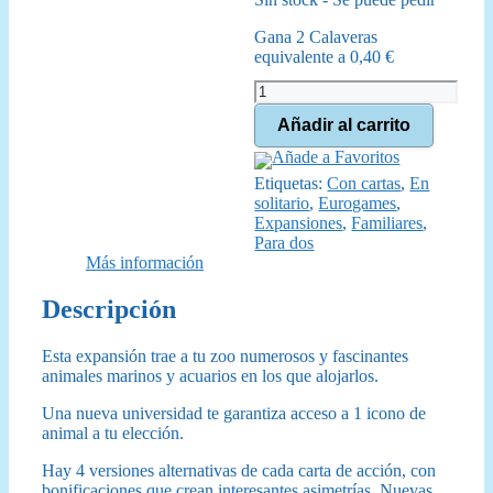
original
actual
Gana 2 Calaveras
era:
es:
equivalente a
0,40
€
25,00 €.
22,50 €.
Ark
Nova
Añadir al carrito
Mundo
Marino
Añade a Favoritos
cantidad
Etiquetas:
Con cartas
,
En
solitario
,
Eurogames
,
Expansiones
,
Familiares
,
Para dos
Más información
Descripción
Esta expansión trae a tu zoo numerosos y fascinantes
animales marinos y acuarios en los que alojarlos.
Una nueva universidad te garantiza acceso a 1 icono de
animal a tu elección.
Hay 4 versiones alternativas de cada carta de acción, con
bonificaciones que crean interesantes asimetrías. Nuevas