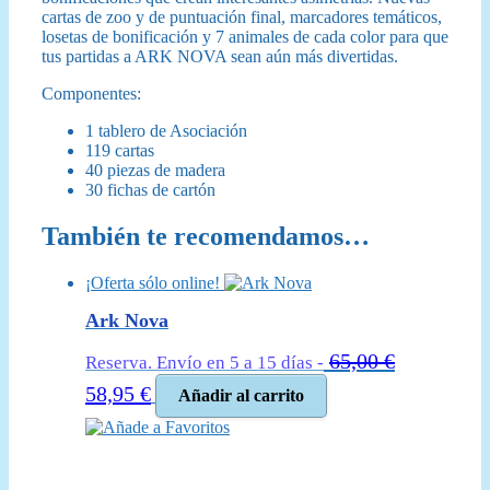
cartas de zoo y de puntuación final, marcadores temáticos,
losetas de bonificación y 7 animales de cada color para que
tus partidas a ARK NOVA sean aún más divertidas.
Componentes:
1 tablero de Asociación
119 cartas
40 piezas de madera
30 fichas de cartón
También te recomendamos…
¡Oferta sólo online!
Ark Nova
65,00
€
Reserva. Envío en 5 a 15 días -
El
El
58,95
€
Añadir al carrito
precio
precio
Añade a Favoritos
original
actual
era:
es:
65,00 €.
58,95 €.