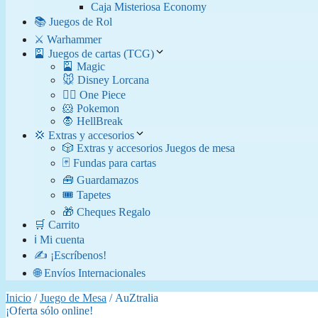
Caja Misteriosa Economy
📚 Juegos de Rol
⚔️ Warhammer
🎴 Juegos de cartas (TCG)
🎴 Magic
🐭 Disney Lorcana
🏴‍☠️ One Piece
🐹 Pokemon
🧛​ HellBreak
💢 Extras y accesorios
🎲 Extras y accesorios Juegos de mesa
🃏 Fundas para cartas
🧰 Guardamazos
🎟️ Tapetes
🎁 Cheques Regalo
🛒 Carrito
ℹ️ Mi cuenta
✍️ ¡Escríbenos!
🌐 Envíos Internacionales
Inicio
/
Juego de Mesa
/ AuZtralia
¡Oferta sólo online!