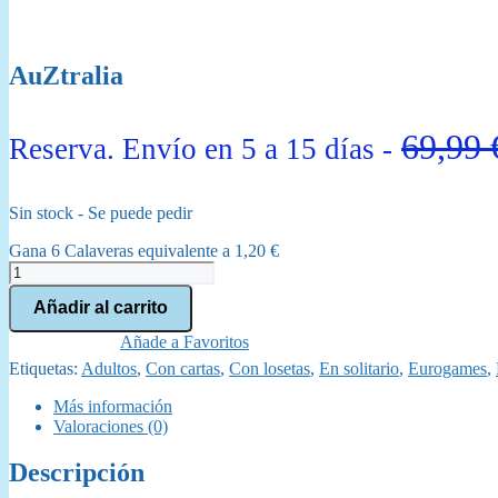
AuZtralia
69,99
Reserva. Envío en 5 a 15 días -
Sin stock - Se puede pedir
Gana 6 Calaveras equivalente a
1,20
€
AuZtralia
cantidad
Añadir al carrito
Añade a Favoritos
Etiquetas:
Adultos
,
Con cartas
,
Con losetas
,
En solitario
,
Eurogames
,
Más información
Valoraciones (0)
Descripción