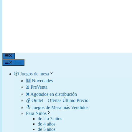
Menú
Menú
🎲 Juegos de mesa
🆕 Novedades
⏳ PreVenta
❌ Agotados en distribución
💰 Outlet – Ofertas Último Precio
🔝 Juegos de Mesa más Vendidos
Para Niños
de 2 a 3 años
de 4 años
de 5 años