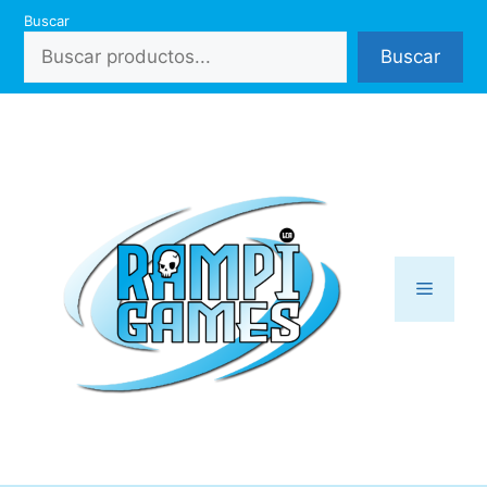
Saltar
Buscar
al
Buscar
contenido
Menú