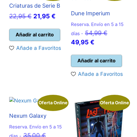
Criaturas de Serie B
Dune Imperium
El
El
22,95
€
21,95
€
precio
precio
Reserva. Envío en 5 a 15
El
54,99
€
original
actual
días -
Añadir al carrito
El
precio
49,95
€
era:
es:
Añade a Favoritos
precio
original
22,95 €.
21,95 €.
actual
era:
Añadir al carrito
es:
54,99 €.
Añade a Favoritos
49,95 €.
Oferta Online
Oferta Online
Nexum Galaxy
Reserva. Envío en 5 a 15
El
35,00
€
días -