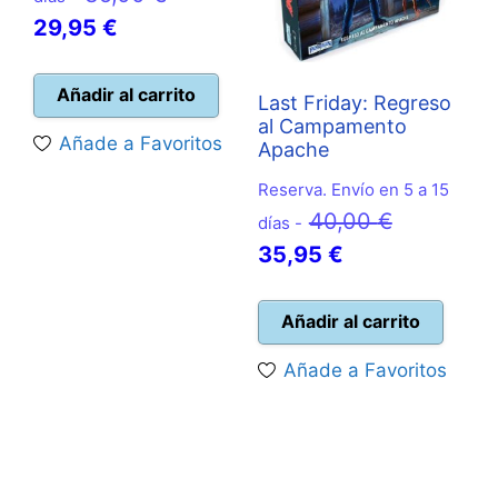
El
precio
29,95
€
precio
original
actual
era:
Añadir al carrito
Last Friday: Regreso
es:
35,00 €.
al Campamento
Añade a Favoritos
Apache
29,95 €.
Reserva. Envío en 5 a 15
El
40,00
€
días -
El
precio
35,95
€
precio
original
actual
era:
Añadir al carrito
es:
40,00 €.
Añade a Favoritos
35,95 €.