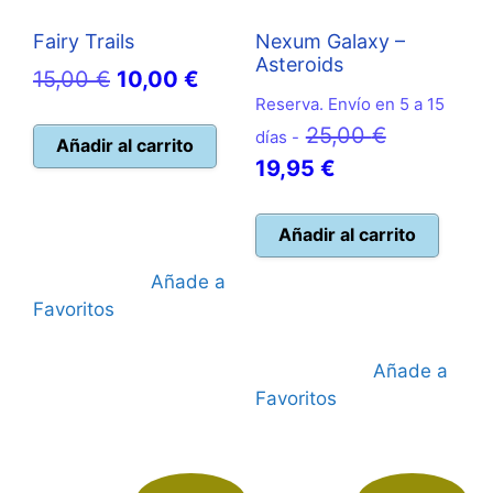
Fairy Trails
Nexum Galaxy –
Asteroids
El
El
15,00
€
10,00
€
Reserva. Envío en 5 a 15
precio
precio
El
25,00
€
días -
original
actual
Añadir al carrito
El
precio
19,95
€
era:
es:
precio
original
15,00 €.
10,00 €.
actual
era:
Añadir al carrito
es:
25,00 €.
Añade a
19,95 €.
Favoritos
Añade a
Favoritos