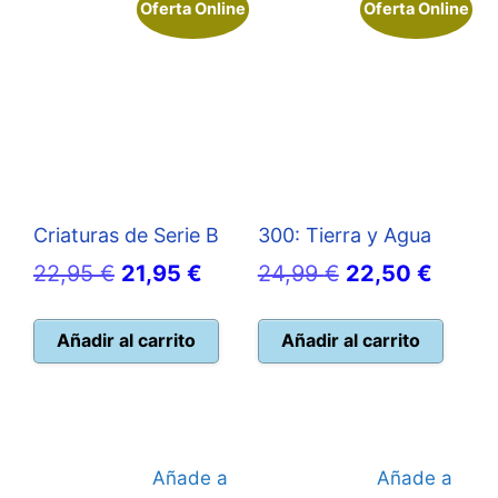
Oferta Online
Oferta Online
Criaturas de Serie B
300: Tierra y Agua
El
El
El
El
22,95
€
21,95
€
24,99
€
22,50
€
precio
precio
precio
precio
original
actual
original
actual
Añadir al carrito
Añadir al carrito
era:
es:
era:
es:
22,95 €.
21,95 €.
24,99 €.
22,50 
Añade a
Añade a