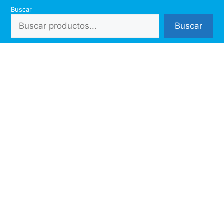
Saltar
Buscar
al
Buscar
contenido