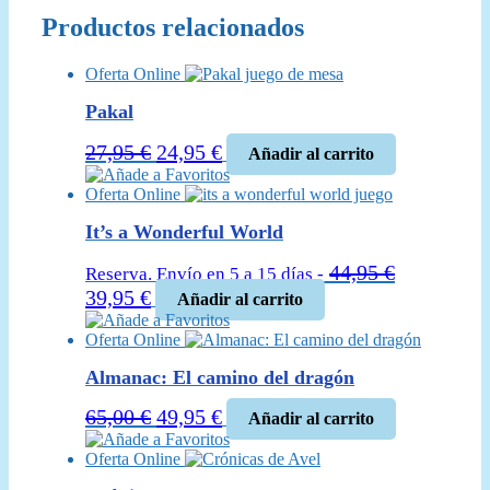
Productos relacionados
Oferta Online
Pakal
El
El
27,95
€
24,95
€
Añadir al carrito
precio
precio
Añade a Favoritos
Oferta Online
original
actual
era:
es:
It’s a Wonderful World
27,95 €.
24,95 €.
44,95
€
Reserva. Envío en 5 a 15 días -
El
El
39,95
€
Añadir al carrito
precio
precio
Añade a Favoritos
Oferta Online
original
actual
era:
es:
Almanac: El camino del dragón
44,95 €.
39,95 €.
El
El
65,00
€
49,95
€
Añadir al carrito
precio
precio
Añade a Favoritos
Oferta Online
original
actual