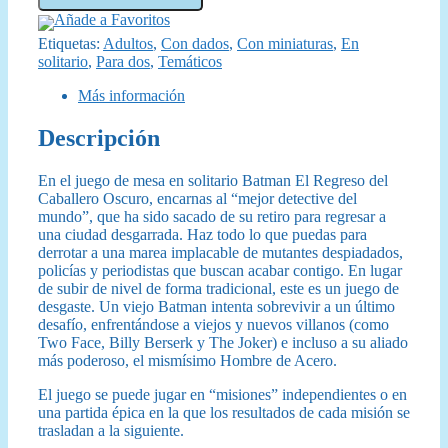
84,95 €.
74,95 €.
Regreso
Añade a Favoritos
del
Etiquetas:
Adultos
,
Con dados
,
Con miniaturas
,
En
Caballero
solitario
,
Para dos
,
Temáticos
Oscuro
cantidad
Más información
Descripción
En el juego de mesa en solitario Batman El Regreso del
Caballero Oscuro, encarnas al “mejor detective del
mundo”, que ha sido sacado de su retiro para regresar a
una ciudad desgarrada. Haz todo lo que puedas para
derrotar a una marea implacable de mutantes despiadados,
policías y periodistas que buscan acabar contigo. En lugar
de subir de nivel de forma tradicional, este es un juego de
desgaste. Un viejo Batman intenta sobrevivir a un último
desafío, enfrentándose a viejos y nuevos villanos (como
Two Face, Billy Berserk y The Joker) e incluso a su aliado
más poderoso, el mismísimo Hombre de Acero.
El juego se puede jugar en “misiones” independientes o en
una partida épica en la que los resultados de cada misión se
trasladan a la siguiente.