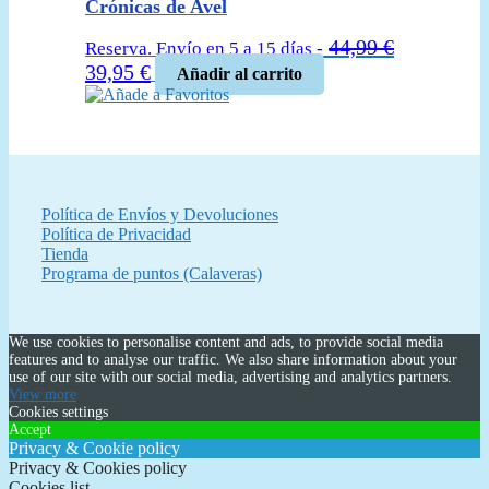
era:
es:
Crónicas de Avel
65,00 €.
49,95 €.
44,99
€
Reserva. Envío en 5 a 15 días -
El
El
39,95
€
Añadir al carrito
precio
precio
Añade a Favoritos
original
actual
era:
es:
44,99 €.
39,95 €.
Política de Envíos y Devoluciones
Política de Privacidad
Tienda
Programa de puntos (Calaveras)
We use cookies to personalise content and ads, to provide social media
features and to analyse our traffic. We also share information about your
use of our site with our social media, advertising and analytics partners.
View more
Cookies settings
Accept
Privacy & Cookie policy
Privacy & Cookies policy
Cookies list