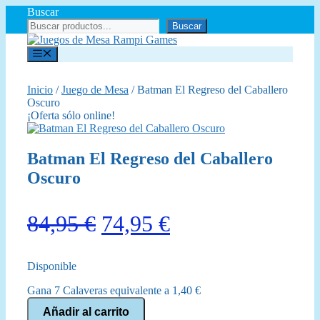
Saltar
Buscar
al
Buscar
contenido
Menú
Inicio
/
Juego de Mesa
/ Batman El Regreso del Caballero
Oscuro
¡Oferta sólo online!
Batman El Regreso del Caballero
Oscuro
El
El
84,95
€
74,95
€
precio
precio
Disponible
original
actual
Gana 7 Calaveras equivalente a
1,40
€
era:
es:
Batman
Añadir al carrito
El