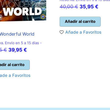
El
El
40,00
€
35,95
€
precio
prec
original
actua
Añadir al carrito
era:
es:
Añade a Favoritos
a Wonderful World
40,00 €.
35,9
a. Envío en 5 a 15 días -
El
El
95
€
39,95
€
precio
precio
original
actual
dir al carrito
era:
es:
ade a Favoritos
44,95 €.
39,95 €.