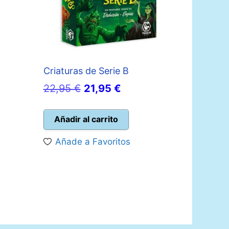
io
l
Criaturas de Serie B
5 €.
El
El
22,95
€
21,95
€
precio
precio
original
actual
Añadir al carrito
era:
es:
Añade a Favoritos
22,95 €.
21,95 €.