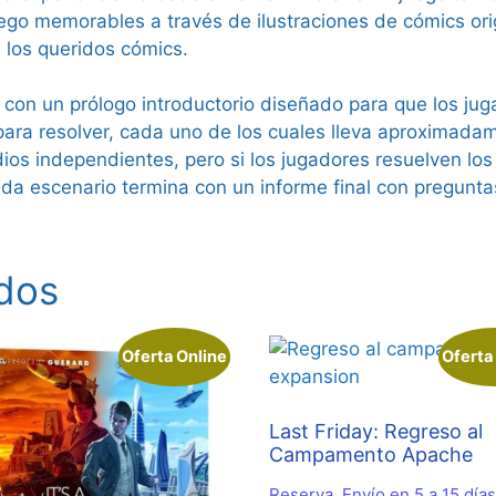
go memorables a través de ilustraciones de cómics or
 los queridos cómics.
n un prólogo introductorio diseñado para que los jugad
para resolver, cada uno de los cuales lleva aproximada
os independientes, pero si los jugadores resuelven lo
da escenario termina con un informe final con preguntas
dos
Oferta Online
Oferta
Last Friday: Regreso al
Campamento Apache
Reserva. Envío en 5 a 15 días