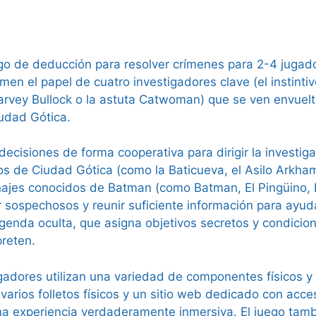
o de deducción para resolver crímenes para 2-4 jugado
n el papel de cuatro investigadores clave (el instintiv
 Harvey Bullock o la astuta Catwoman) que se ven envuel
udad Gótica.
decisiones de forma cooperativa para dirigir la investiga
s de Ciudad Gótica (como la Baticueva, el Asilo Arkham,
najes conocidos de Batman (como Batman, El Pingüino, P
ar sospechosos y reunir suficiente información para ayud
nda oculta, que asigna objetivos secretos y condicione
preten.
adores utilizan una variedad de componentes físicos y d
 varios folletos físicos y un sitio web dedicado con acc
a experiencia verdaderamente inmersiva. El juego tamb