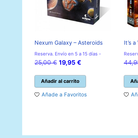
Nexum Galaxy – Asteroids
It’s 
Reserva. Envío en 5 a 15 días -
Reserv
El
El
25,00
€
19,95
€
44,
precio
precio
original
actual
Añadir al carrito
Aña
era:
es:
Añade a Favoritos
Añ
25,00 €.
19,95 €.