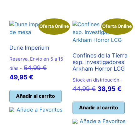
109,99 €.
98,90 €.
Oferta Online
Oferta Online
Dune Imperium
Confines de la Tierra
Reserva. Envío en 5 a 15
exp. investigadores
El
54,99
€
días -
Arkham Horror LCG
El
precio
49,95
€
Stock en distribución -
precio
original
El
El
44,99
€
38,95
€
actual
era:
Añadir al carrito
precio
precio
es:
54,99 €.
original
actual
Añadir al carrito
Añade a Favoritos
49,95 €.
era:
es:
Añade a Favoritos
44,99 €.
38,95 