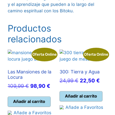
y el aprendizaje que pueden a lo largo del
camino espiritual con los Bitoku.
Productos
relacionados
Oferta Online
Oferta Online
Las Mansiones de la
300: Tierra y Agua
Locura
El
El
24,99
€
22,50
€
El
El
109,99
€
98,90
€
precio
precio
precio
precio
original
actual
Añadir al carrito
original
actual
Añadir al carrito
era:
es:
Añade a Favoritos
era:
es:
24,99 €.
22,50 
Añade a Favoritos