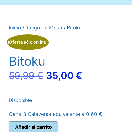
Inicio
/
Juego de Mesa
/ Bitoku
¡Oferta sólo online!
Bitoku
El
El
59,99
€
35,00
€
precio
precio
Disponible
original
actual
Gana 3 Calaveras equivalente a
0,60
€
era:
es:
Bitoku
Añadir al carrito
59,99 €.
35,00 €.