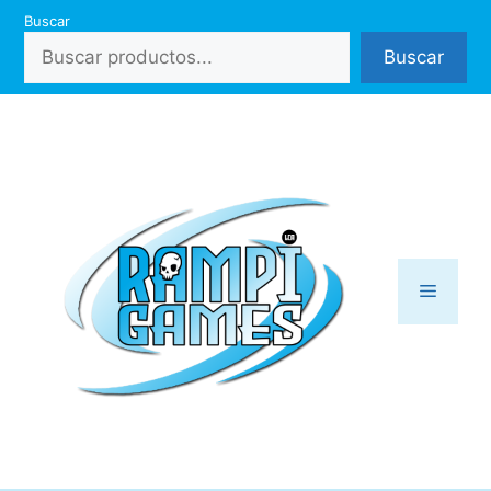
Saltar
Buscar
al
Buscar
contenido
Menú