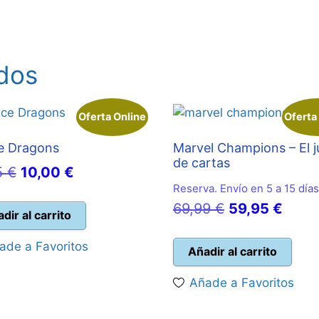
dos
Oferta Online
Oferta
e Dragons
Marvel Champions – El 
de cartas
El
El
5
€
10,00
€
Reserva. Envío en 5 a 15 días
precio
precio
El
El
69,99
€
59,95
€
original
actual
dir al carrito
precio
preci
era:
es:
ade a Favoritos
original
actua
Añadir al carrito
19,95 €.
10,00 €.
era:
es:
Añade a Favoritos
69,99 €.
59,95