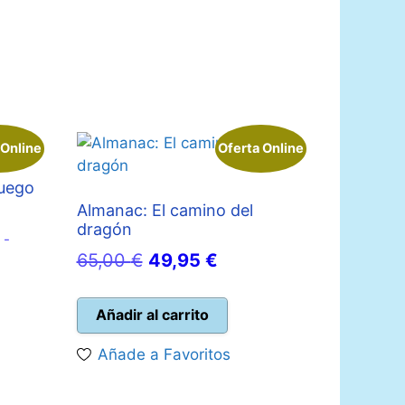
 Online
Oferta Online
juego
Almanac: El camino del
dragón
 -
El
El
65,00
€
49,95
€
precio
precio
o
original
actual
Añadir al carrito
l
era:
es:
Añade a Favoritos
65,00 €.
49,95 €.
 €.