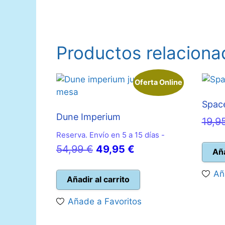
16,00 €.
14,50 €.
Productos relaciona
Oferta Online
Spac
Dune Imperium
19,9
Reserva. Envío en 5 a 15 días -
El
El
54,99
€
49,95
€
Aña
precio
precio
Añ
original
actual
Añadir al carrito
era:
es:
Añade a Favoritos
54,99 €.
49,95 €.