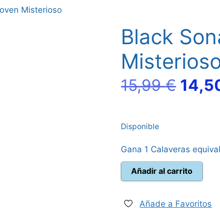
Joven Misterioso
Black Son
Misterios
El
15,99
€
14,5
preci
Disponible
origi
Gana 1 Calaveras equiva
era:
Black
Añadir al carrito
15,99
Sonata
El
Joven
Añade a Favoritos
Misterioso