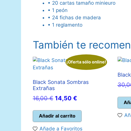
• 20 cartas tamaño minieuro
• 1 peón
• 24 fichas de madera
• 1 reglamento
También te recom
¡Oferta sólo online!
Black
Black Sonata Sombras
30,
Extrañas
El
El
16,00
€
14,50
€
Aña
precio
precio
original
actual
Añ
Añadir al carrito
era:
es:
Añade a Favoritos