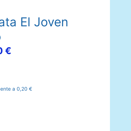
ata El Joven
o
El
0
€
o
precio
nal
actual
lente a
0,20
€
es:
 €.
14,50 €.