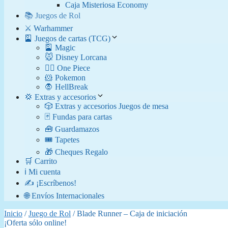
Caja Misteriosa Economy
📚 Juegos de Rol
⚔️ Warhammer
🎴 Juegos de cartas (TCG)
🎴 Magic
🐭 Disney Lorcana
🏴‍☠️ One Piece
🐹 Pokemon
🧛​ HellBreak
💢 Extras y accesorios
🎲 Extras y accesorios Juegos de mesa
🃏 Fundas para cartas
🧰 Guardamazos
🎟️ Tapetes
🎁 Cheques Regalo
🛒 Carrito
ℹ️ Mi cuenta
✍️ ¡Escríbenos!
🌐 Envíos Internacionales
Inicio
/
Juego de Rol
/ Blade Runner – Caja de iniciación
¡Oferta sólo online!