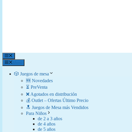
Menú
Menú
🎲 Juegos de mesa
🆕 Novedades
⏳ PreVenta
❌ Agotados en distribución
💰 Outlet – Ofertas Último Precio
🔝 Juegos de Mesa más Vendidos
Para Niños
de 2 a 3 años
de 4 años
de 5 años