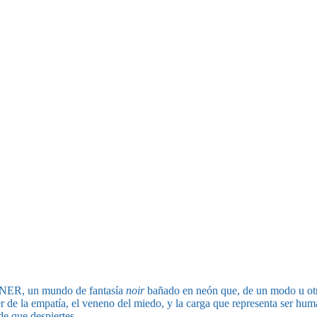
UNNER, un mundo de fantasía
noir
bañado en neón que, de un modo u otro
poder de la empatía, el veneno del miedo, y la carga que representa ser
ide que despiertes.