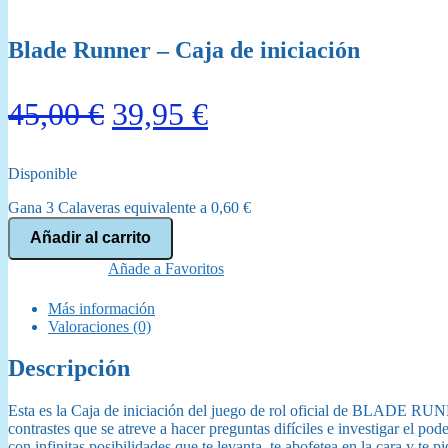
Blade Runner – Caja de iniciación
El
El
45,00
€
39,95
€
precio
precio
Disponible
original
actual
Gana 3 Calaveras equivalente a
0,60
€
era:
es:
Blade
Añadir al carrito
Runner
45,00 €.
39,95 €.
-
Añade a Favoritos
Caja
de
Más información
iniciación
Valoraciones (0)
cantidad
Descripción
Esta es la Caja de iniciación del juego de rol oficial de BLADE R
contrastes que se atreve a hacer preguntas difíciles e investigar el 
con infinitas posibilidades que te levanta, te abofetea en la cara y te p