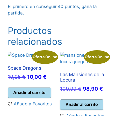
El primero en conseguir 40 puntos, gana la
partida.
Productos
relacionados
Oferta Online
Oferta Online
Space Dragons
Las Mansiones de la
El
El
19,95
€
10,00
€
Locura
precio
precio
El
El
109,99
€
98,90
€
original
actual
Añadir al carrito
precio
preci
era:
es:
original
actua
Añade a Favoritos
Añadir al carrito
19,95 €.
10,00 €.
era:
es:
Añade a Favoritos