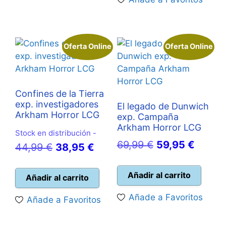
109,99 €.
98,90
Oferta Online
Oferta Online
Confines de la Tierra
exp. investigadores
El legado de Dunwich
Arkham Horror LCG
exp. Campaña
Arkham Horror LCG
Stock en distribución -
El
El
69,99
€
59,95
€
El
El
44,99
€
38,95
€
precio
precio
precio
precio
original
actual
Añadir al carrito
original
actual
Añadir al carrito
era:
es:
era:
es:
Añade a Favoritos
Añade a Favoritos
69,99 €.
59,95 
44,99 €.
38,95 €.