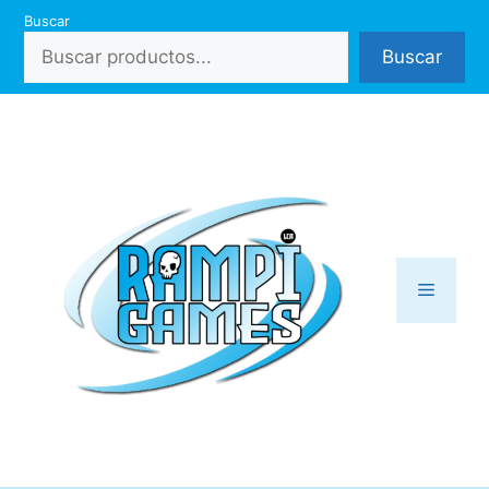
Saltar
Buscar
al
Buscar
contenido
Menú