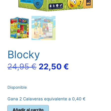
Blocky
El
El
24,95
€
22,50
€
precio
precio
Disponible
original
actual
Gana 2 Calaveras equivalente a
0,40
€
era:
es:
Blocky
Añadir al carrito