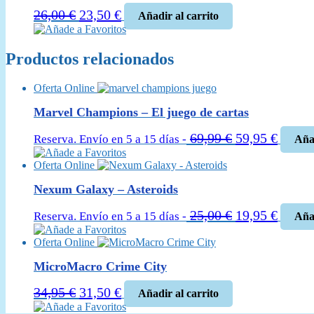
El
El
26,00
€
23,50
€
Añadir al carrito
precio
precio
Añade a Favoritos
original
actual
Productos relacionados
era:
es:
26,00 €.
23,50 €.
Oferta Online
Marvel Champions – El juego de cartas
El
El
69,99
€
59,95
€
Reserva. Envío en 5 a 15 días -
Añad
precio
precio
Añade a Favoritos
Oferta Online
original
actual
era:
es:
Nexum Galaxy – Asteroids
69,99 €.
59,95 
El
El
25,00
€
19,95
€
Reserva. Envío en 5 a 15 días -
Añad
precio
precio
Añade a Favoritos
Oferta Online
original
actual
era:
es:
MicroMacro Crime City
25,00 €.
19,95 
El
El
34,95
€
31,50
€
Añadir al carrito
precio
precio
Añade a Favoritos