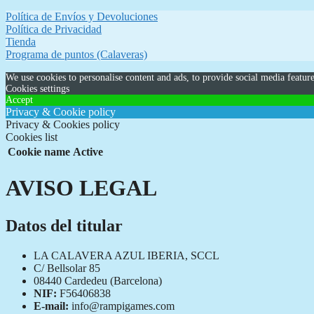
original
actual
Política de Envíos y Devoluciones
era:
es:
Política de Privacidad
34,95 €.
31,50 €.
Tienda
Programa de puntos (Calaveras)
We use cookies to personalise content and ads, to provide social media feature
Cookies settings
Accept
Privacy & Cookie policy
Privacy & Cookies policy
Cookies list
Cookie name
Active
AVISO LEGAL
Datos del titular
LA CALAVERA AZUL IBERIA, SCCL
C/ Bellsolar 85
08440 Cardedeu (Barcelona)
NIF:
F56406838
E-mail:
info@rampigames.com