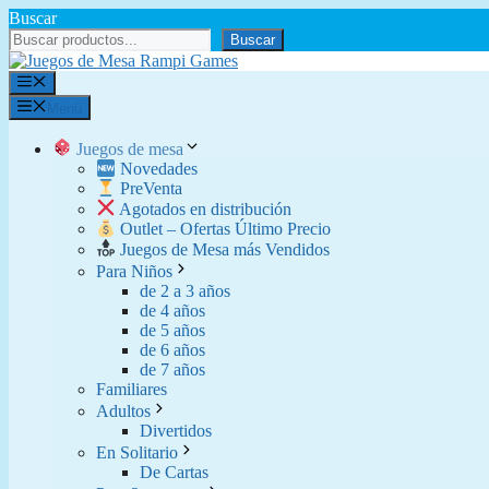
Saltar
Buscar
al
Buscar
contenido
Menú
Menú
Juegos de mesa
Novedades
PreVenta
Agotados en distribución
Outlet – Ofertas Último Precio
Juegos de Mesa más Vendidos
Para Niños
de 2 a 3 años
de 4 años
de 5 años
de 6 años
de 7 años
Familiares
Adultos
Divertidos
En Solitario
De Cartas