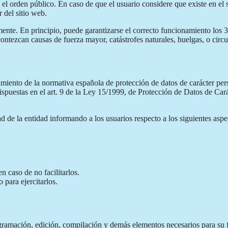
y el orden público. En caso de que el usuario considere que existe en el
r del sitio web.
nte. En principio, puede garantizarse el correcto funcionamiento los 36
contezcan causas de fuerza mayor, catástrofes naturales, huelgas, o cir
ento de la normativa española de protección de datos de carácter perso
ispuestas en el art. 9 de la Ley 15/1999, de Protección de Datos de Ca
ad de la entidad informando a los usuarios respecto a los siguientes aspe
n caso de no facilitarlos.
 para ejercitarlos.
ogramación, edición, compilación y demás elementos necesarios para su f