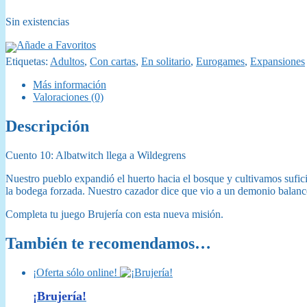
Sin existencias
Añade a Favoritos
Etiquetas:
Adultos
,
Con cartas
,
En solitario
,
Eurogames
,
Expansiones
Más información
Valoraciones (0)
Descripción
Cuento 10: Albatwitch llega a Wildegrens
Nuestro pueblo expandió el huerto hacia el bosque y cultivamos sufic
la bodega forzada. Nuestro cazador dice que vio a un demonio balance
Completa tu juego Brujería con esta nueva misión.
También te recomendamos…
¡Oferta sólo online!
¡Brujería!