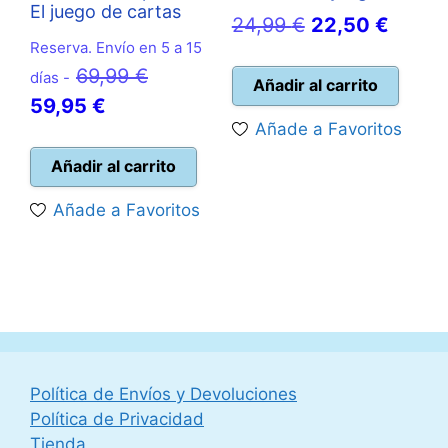
El juego de cartas
El
El
24,99
€
22,50
€
Reserva. Envío en 5 a 15
precio
precio
El
69,99
€
días -
original
actual
Añadir al carrito
El
precio
59,95
€
era:
es:
Añade a Favoritos
precio
original
24,99 €.
22,50 
actual
era:
Añadir al carrito
es:
69,99 €.
Añade a Favoritos
59,95 €.
Política de Envíos y Devoluciones
Política de Privacidad
Tienda