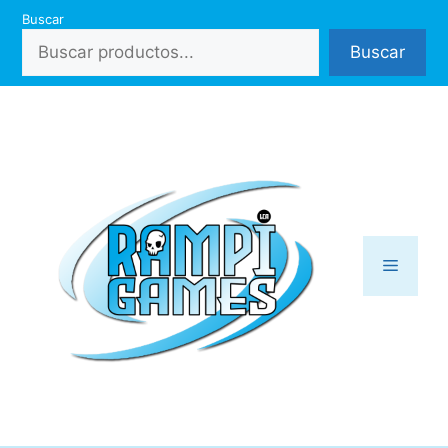
Saltar
Buscar
al
Buscar
contenido
Menú