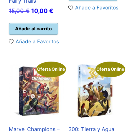
Fairy Trails
era:
es:
Añade a Favoritos
El
El
15,00
€
10,00
€
34,95 €.
31,50 
precio
precio
original
actual
Añadir al carrito
era:
es:
Añade a Favoritos
15,00 €.
10,00 €.
Oferta Online
Oferta Online
Marvel Champions –
300: Tierra y Agua