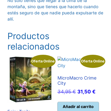
No solo tienes que llegar a la cima de la
montaña, sino que tienes que hacerlo cuando
estés seguro de que nadie pueda expulsarte de
allí.
Productos
relacionados
Oferta Online
Oferta Online
MicroMacro Crime
City
El
El
34,95
€
31,50
€
precio
precio
original
actual
Añadir al carrito