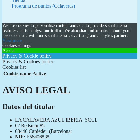
Tienda
Programa de puntos (Calaveras)
We use cookies to personalise content and ads, to provide social media
features and to analyse our traffic. We also share information about your
use of our site with our social media, advertising and analytics partners.
View more
Cookies settings
Accept
Privacy & Cookie policy
Privacy & Cookies policy
Cookies list
Cookie name
Active
AVISO LEGAL
Datos del titular
LA CALAVERA AZUL IBERIA, SCCL
C/ Bellsolar 85
08440 Cardedeu (Barcelona)
NIF:
F56406838