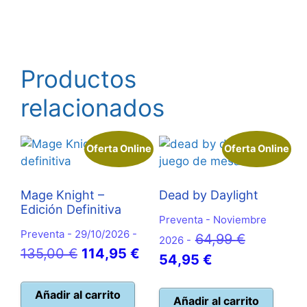
Productos
relacionados
Oferta Online
Oferta Online
Mage Knight –
Dead by Daylight
Edición Definitiva
Preventa - Noviembre
Preventa - 29/10/2026 -
El
64,99
€
2026 -
El
El
135,00
€
114,95
€
El
precio
54,95
€
precio
precio
precio
original
original
actual
Añadir al carrito
actual
era:
Añadir al carrito