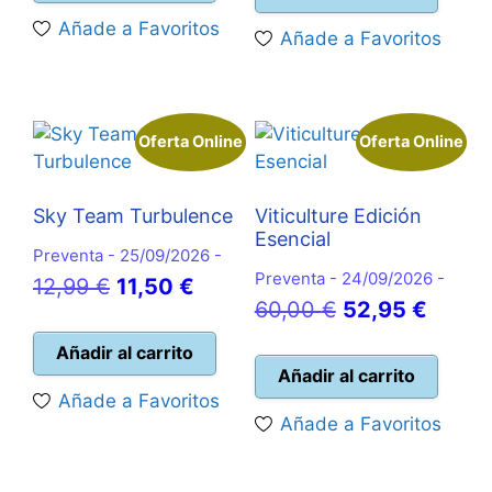
era:
es:
es:
64,99 €.
Añade a Favoritos
Añade a Favoritos
135,00 €.
114,95 €.
54,95 €.
Oferta Online
Oferta Online
Sky Team Turbulence
Viticulture Edición
Esencial
Preventa - 25/09/2026 -
Preventa - 24/09/2026 -
El
El
12,99
€
11,50
€
El
El
60,00
€
52,95
€
precio
precio
precio
precio
original
actual
Añadir al carrito
original
actual
Añadir al carrito
era:
es:
Añade a Favoritos
era:
es:
12,99 €.
11,50 €.
Añade a Favoritos
60,00 €.
52,95 