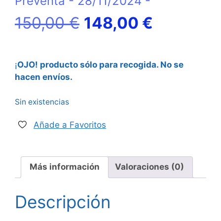
Preventa - 28/11/2024 -
El
El
150,00
€
148,00
€
precio
precio
¡
OJO! producto sólo para recogida. No se
original
actual
hacen envíos.
era:
es:
Sin existencias
150,00 €.
148,00 €
Añade a Favoritos
Más información
Valoraciones (0)
Descripción