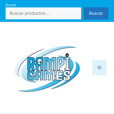
Saltar
Buscar
al
Buscar
contenido
Menú