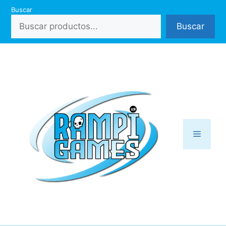
Saltar
Buscar
al
Buscar
contenido
Menú