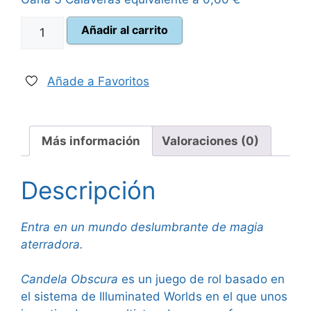
era:
es:
Candela
Añadir al carrito
35,00 €.
31,50 €.
Obscura
cantidad
Añade a Favoritos
Más información
Valoraciones (0)
Descripción
Entra en un mundo deslumbrante de magia
aterradora.
Candela Obscura
es un juego de rol basado en
el sistema de Illuminated Worlds en el que unos