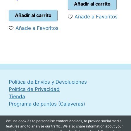
original
actual
Añadir al carrito
precio
original
era:
es:
actual
era:
Añadir al carrito
Añade a Favoritos
49,99 €.
45,95 
es:
24,90 €.
Añade a Favoritos
22,95 €.
Política de Envíos y Devoluciones
Política de Privacidad
Tienda
Programa de puntos (Calaveras)
We use cookies to personalise content and ads, to provide social media
features and to analyse our traffic. We also share information about your