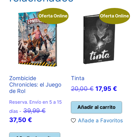
Oferta Online
Oferta Online
Zombicide
Tinta
Chronicles: el Juego
El
El
20,00
€
17,95
€
de Rol
precio
precio
Reserva. Envío en 5 a 15
original
actual
Añadir al carrito
El
39,99
€
días -
era:
es:
El
precio
37,50
€
Añade a Favoritos
20,00 €.
17,95 €
precio
original