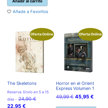
actual
era:
Añadir al carrito
es:
39,99 €.
Añade a Favoritos
37,50 €.
Oferta Online
Oferta Online
The Skeletons
Horror en el Orient
Express Volumen 1
Reserva. Envío en 5 a 15
El
El
49,99
€
45,95
€
El
24,90
€
días -
precio
precio
El
precio
22,95
€