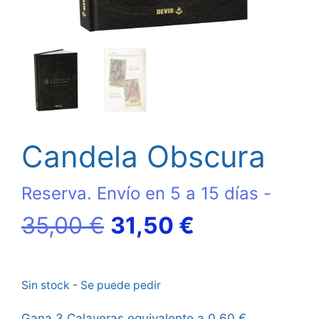
Candela Obscura
Reserva. Envío en 5 a 15 días -
El
El
35,00
€
31,50
€
precio
precio
Sin stock - Se puede pedir
original
actual
Gana 3 Calaveras equivalente a
0,60
€