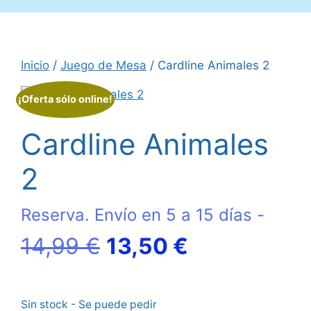
Inicio
/
Juego de Mesa
/ Cardline Animales 2
¡Oferta sólo online!
Cardline Animales
2
Reserva. Envío en 5 a 15 días -
El
El
14,99
€
13,50
€
precio
precio
Sin stock - Se puede pedir