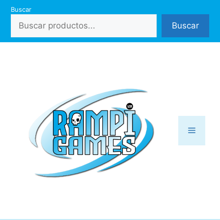
Saltar
Buscar
al
Buscar
contenido
Menú