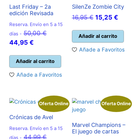
Last Friday – 2a
SilenZe Zombie City
edición Revisada
El
El
16,95
€
15,25
€
Reserva. Envío en 5 a 15
precio
precio
El
50,00
€
días -
original
actual
Añadir al carrito
El
precio
44,95
€
era:
es:
Añade a Favoritos
precio
original
16,95 €.
15,25 €
actual
era:
Añadir al carrito
es:
50,00 €.
Añade a Favoritos
44,95 €.
Oferta Online
Oferta Online
Crónicas de Avel
Marvel Champions –
Reserva. Envío en 5 a 15
El juego de cartas
El
44,99
€
días -