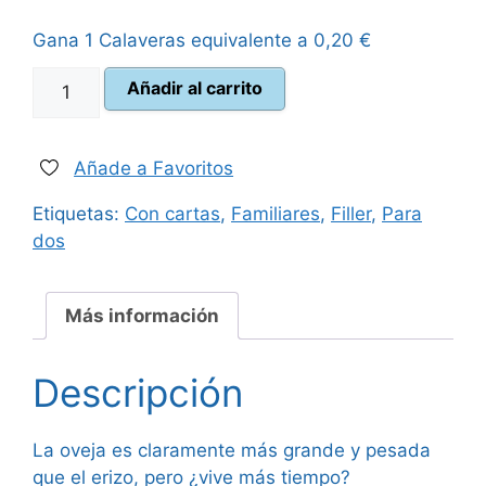
original
actual
Gana 1 Calaveras equivalente a
0,20
€
era:
es:
Cardline
Añadir al carrito
14,99 €.
13,50 €.
Animales
2
cantidad
Añade a Favoritos
Etiquetas:
Con cartas
,
Familiares
,
Filler
,
Para
dos
Más información
Descripción
La oveja es claramente más grande y pesada
que el erizo, pero ¿vive más tiempo?