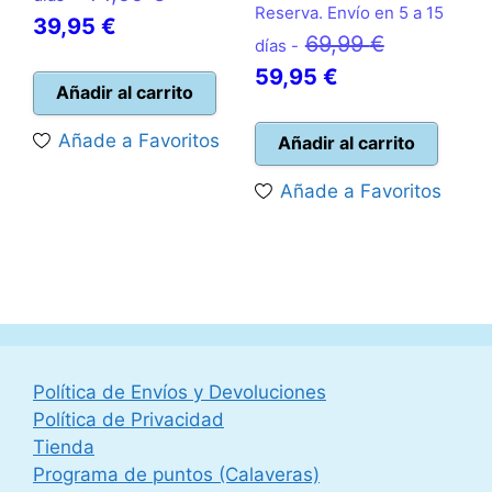
Reserva. Envío en 5 a 15
El
precio
39,95
€
El
69,99
€
días -
precio
original
El
precio
59,95
€
actual
era:
Añadir al carrito
precio
original
es:
44,99 €.
actual
era:
Añade a Favoritos
Añadir al carrito
39,95 €.
es:
69,99 €.
Añade a Favoritos
59,95 €.
Política de Envíos y Devoluciones
Política de Privacidad
Tienda
Programa de puntos (Calaveras)