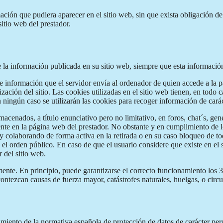
mación que pudiera aparecer en el sitio web, sin que exista obligación d
itio web del prestador.
e la información publicada en su sitio web, siempre que esta informaci
de información que el servidor envía al ordenador de quien accede a la 
ación del sitio. Las cookies utilizadas en el sitio web tienen, en todo c
n ningún caso se utilizarán las cookies para recoger información de cará
acenados, a título enunciativo pero no limitativo, en foros, chat´s, gen
te en la página web del prestador. No obstante y en cumplimiento de lo
 y colaborando de forma activa en la retirada o en su caso bloqueo de t
y el orden público. En caso de que el usuario considere que existe en el
r del sitio web.
nte. En principio, puede garantizarse el correcto funcionamiento los 36
contezcan causas de fuerza mayor, catástrofes naturales, huelgas, o cir
ento de la normativa española de protección de datos de carácter perso