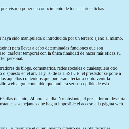
e preavisar o poner en conocimiento de los usuarios dichas
ón haya sido manipulada o introducida por un tercero ajeno al mismo.
página) para llevar a cabo determinadas funciones que son
aso, carácter temporal con la única finalidad de hacer más eficaz su
cter personal.
eradores de blogs, comentarios, redes sociales o cualesquiera otro
 dispuesto en el art. 11 y 16 de la LSSI-CE, el prestador se pone a
odos aquellos contenidos que pudieran afectar o contravenir la
 sitio web algún contenido que pudiera ser susceptible de esta
5 días del año, 24 horas al día. No obstante, el prestador no descarta
cunstancias semejantes que hagan imposible el acceso a la página web.
nal, y garantiza el cumplimiento íntegro de las obligaciones