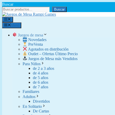
Saltar
Buscar
al
Buscar
contenido
Menú
Menú
Juegos de mesa
Novedades
PreVenta
Agotados en distribución
Outlet – Ofertas Último Precio
Juegos de Mesa más Vendidos
Para Niños
de 2 a 3 años
de 4 años
de 5 años
de 6 años
de 7 años
Familiares
Adultos
Divertidos
En Solitario
De Cartas