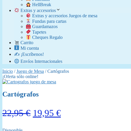
​ HellBreak
Extras y accesorios
Extras y accesorios Juegos de mesa
Fundas para cartas
Guardamazos
Tapetes
Cheques Regalo
Carrito
Mi cuenta
✍️ ¡Escríbenos!
Envíos Internacionales
Inicio
/
Juego de Mesa
/ Cartógrafos
¡Oferta sólo online!
Cartógrafos
El
El
22,95
€
19,95
€
precio
precio
Disponible