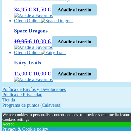
El
El
34,95
€
31,50
€
Añadir al carrito
precio
precio
Añade a Favoritos
Oferta Online
original
actual
era:
es:
Space Dragons
34,95 €.
31,50 €.
El
El
19,95
€
10,00
€
Añadir al carrito
precio
precio
Añade a Favoritos
Oferta Online
original
actual
era:
es:
Fairy Trails
19,95 €.
10,00 €.
El
El
15,00
€
10,00
€
Añadir al carrito
precio
precio
Añade a Favoritos
original
actual
Política de Envíos y Devoluciones
era:
es:
Política de Privacidad
15,00 €.
10,00 €.
Tienda
Programa de puntos (Calaveras)
We use cookies to personalise content and ads, to provide social media feature
Cookies settings
Accept
Privacy & Cookie policy