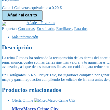
original
actual
Gana 1 Calaveras equivalente a
0,20
€
era:
es:
Cartógrafos
Añadir al carrito
cantidad
22,95 €.
19,95 €.
Añade a Favoritos
Etiquetas:
Con cartas
,
En solitario
,
Familiares
,
Para dos
Más información
Descripción
La reina Gimnax ha ordenado la recuperación de las tierras del norte. C
reina anuncia cuáles son las tierras que más valora, y tú aumentarás tu
avanzados, así que debes trazar tus líneas con cuidado para reducir su 
En Cartógrafos: A Roll Player Tale, los jugadores compiten por gana
mapa y ganan reputación cumpliendo los edictos de la reina antes de qu
Productos relacionados
Oferta Online
MicroMacro Crime City