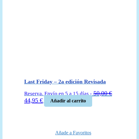
Last Friday – 2a edición Revisada
50,00
€
Reserva. Envío en 5 a 15 días -
El
El
44,95
€
Añadir al carrito
precio
precio
original
actual
era:
es:
50,00 €.
44,95 €.
Añade a Favoritos