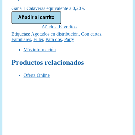
original
actual
Gana 1 Calaveras equivalente a
0,20
€
era:
es:
Cat
Añadir al carrito
Horror
15,99 €.
14,95 €.
Festival
Añade a Favoritos
cantidad
Etiquetas:
Agotados en distribución
,
Con cartas
,
Familiares
,
Filler
,
Para dos
,
Party
Más información
Productos relacionados
Oferta Online