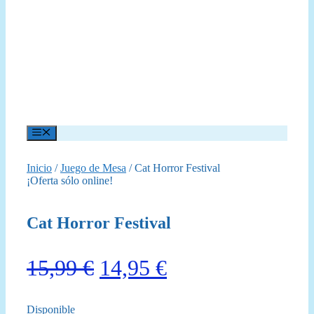
Menú
Inicio
/
Juego de Mesa
/ Cat Horror Festival
¡Oferta sólo online!
Cat Horror Festival
El
El
15,99
€
14,95
€
precio
precio
Disponible