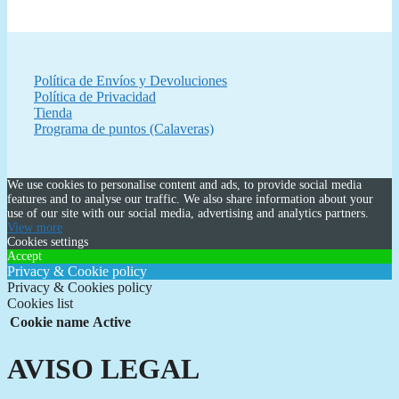
original
actual
era:
es:
15,00 €.
10,00 €.
Política de Envíos y Devoluciones
Política de Privacidad
Tienda
Programa de puntos (Calaveras)
We use cookies to personalise content and ads, to provide social media
features and to analyse our traffic. We also share information about your
use of our site with our social media, advertising and analytics partners.
View more
Cookies settings
Accept
Privacy & Cookie policy
Privacy & Cookies policy
Cookies list
Cookie name
Active
AVISO LEGAL