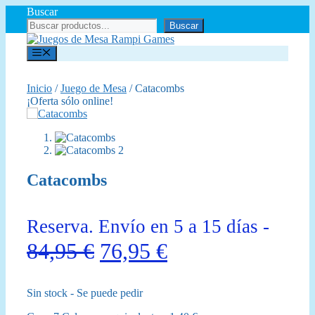
Saltar
Buscar
al
Buscar
contenido
Menú
Inicio
/
Juego de Mesa
/ Catacombs
¡Oferta sólo online!
Catacombs
Reserva. Envío en 5 a 15 días -
El
El
84,95
€
76,95
€
precio
precio
Sin stock - Se puede pedir
original
actual