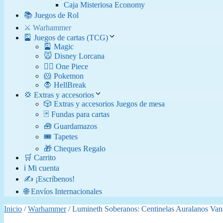
Caja Misteriosa Economy
📚 Juegos de Rol
⚔️ Warhammer
🎴 Juegos de cartas (TCG)
🎴 Magic
🐭 Disney Lorcana
🏴‍☠️ One Piece
🐹 Pokemon
🧛​ HellBreak
💢 Extras y accesorios
🎲 Extras y accesorios Juegos de mesa
🃏 Fundas para cartas
🧰 Guardamazos
🎟️ Tapetes
🎁 Cheques Regalo
🛒 Carrito
ℹ️ Mi cuenta
✍️ ¡Escríbenos!
🌐 Envíos Internacionales
Inicio
/
Warhammer
/ Lumineth Soberanos: Centinelas Auralanos Vana