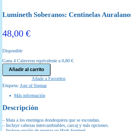
Lumineth Soberanos: Centinelas Auralanos
48,00
€
Disponible
Gana 4 Calaveras equivalente a
0,80
€
Lumineth
Añadir al carrito
Soberanos:
Centinelas
Añade a Favoritos
Auralanos
Etiqueta:
Age of Sigmar
Vanari
(87-
Más información
58)
cantidad
Descripción
– Mata a los enemigos dondequiera que se escondan.
– Incluye cabezas intercambiables, carcaj y más opciones.
– Incluye opción de montar un High Sentinel.