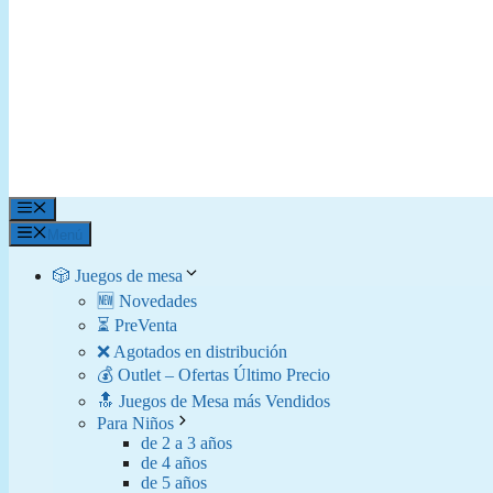
Menú
Menú
🎲 Juegos de mesa
🆕 Novedades
⏳ PreVenta
❌ Agotados en distribución
💰 Outlet – Ofertas Último Precio
🔝 Juegos de Mesa más Vendidos
Para Niños
de 2 a 3 años
de 4 años
de 5 años