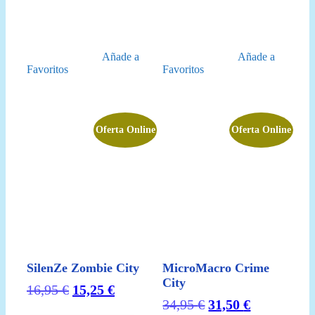
Añade a
Añade a
Favoritos
Favoritos
Oferta Online
Oferta Online
SilenZe Zombie City
MicroMacro Crime
City
El
El
16,95
€
15,25
€
El
El
34,95
€
31,50
€
precio
precio