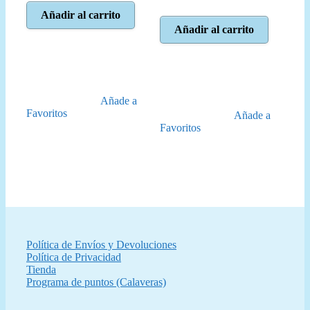
precio
precio
original
actual
Añadir al carrito
original
actual
era:
es:
Añadir al carrito
era:
es:
16,95 €.
15,25 €.
34,95 €.
31,50 €.
Añade a
Favoritos
Añade a
Favoritos
Política de Envíos y Devoluciones
Política de Privacidad
Tienda
Programa de puntos (Calaveras)