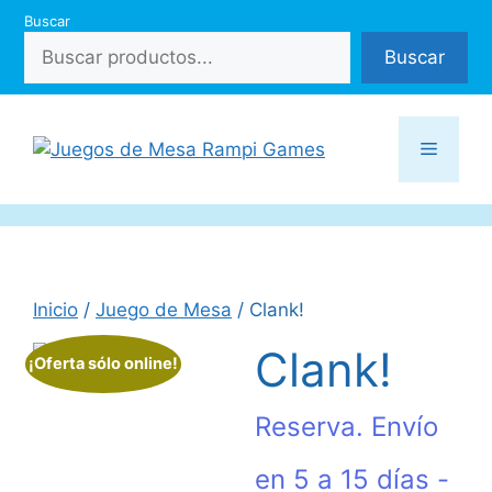
Saltar
Buscar
al
Buscar
contenido
Menú
Inicio
/
Juego de Mesa
/ Clank!
Clank!
¡Oferta sólo online!
Reserva. Envío
en 5 a 15 días -