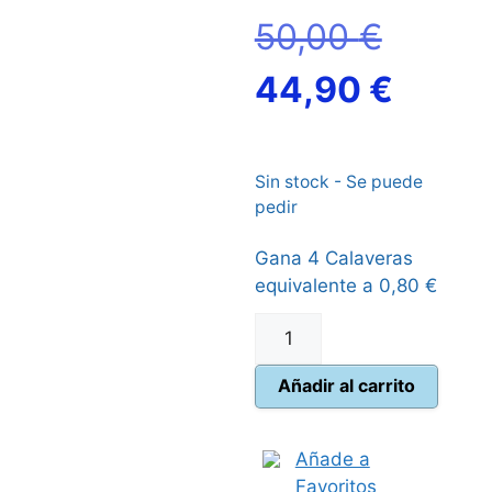
El
50,00
€
precio
El
44,90
€
origina
preci
Sin stock - Se puede
era:
actua
pedir
50,00 
es:
Gana 4 Calaveras
equivalente a
0,80
€
44,90
Clank!
cantidad
Añadir al carrito
Añade a
Favoritos