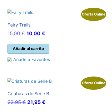
Oferta Online
Fairy Trails
El
El
15,00
€
10,00
€
precio
precio
original
actual
Añadir al carrito
era:
es:
Añade a Favoritos
15,00 €.
10,00 €.
Oferta Online
Criaturas de Serie B
El
El
22,95
€
21,95
€
precio
precio