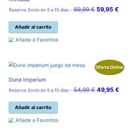
El
El
69,99
€
59,95
€
Reserva. Envío en 5 a 15 días -
precio
prec
original
actu
Añadir al carrito
era:
es:
Añade a Favoritos
69,99 €.
59,9
Oferta Online
Dune Imperium
El
El
54,99
€
49,95
€
Reserva. Envío en 5 a 15 días -
precio
prec
original
actu
Añadir al carrito
era:
es:
Añade a Favoritos
54,99 €.
49,9