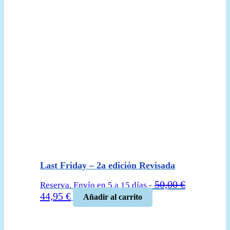
Last Friday – 2a edición Revisada
50,00
€
Reserva. Envío en 5 a 15 días -
El
El
44,95
€
Añadir al carrito
precio
precio
original
actual