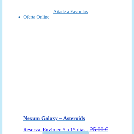
era:
es:
50,00 €.
44,95 €.
Añade a Favoritos
Oferta Online
Nexum Galaxy – Asteroids
25,00
€
Reserva. Envío en 5 a 15 días -