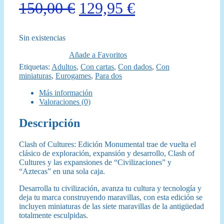
El
El
150,00
€
129,95
€
precio
precio
Sin existencias
original
actual
Añade a Favoritos
era:
es:
Etiquetas:
Adultos
,
Con cartas
,
Con dados
,
Con
miniaturas
,
Eurogames
,
Para dos
150,00 €.
129,95 €.
Más información
Valoraciones (0)
Descripción
Clash of Cultures: Edición Monumental trae de vuelta el
clásico de exploración, expansión y desarrollo, Clash of
Cultures y las expansiones de “Civilizaciones” y
“Aztecas” en una sola caja.
Desarrolla tu civilización, avanza tu cultura y tecnología y
deja tu marca construyendo maravillas, con esta edición se
incluyen miniaturas de las siete maravillas de la antigüedad
totalmente esculpidas.