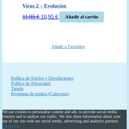
Virus 2 – Evolución
El
El
11,95
€
10,95
€
Añadir al carrito
precio
precio
original
actual
era:
es:
11,95 €.
10,95 €.
Añade a Favoritos
Política de Envíos y Devoluciones
Política de Privacidad
Tienda
Programa de puntos (Calaveras)
We use cookies to personalise content and ads, to provide social media
features and to analyse our traffic. We also share information about your
use of our site with our social media, advertising and analytics partners.
View more