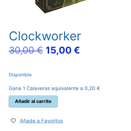
Clockworker
El
El
30,00
€
15,00
€
precio
precio
Disponible
original
actual
Gana 1 Calaveras equivalente a
0,20
€
era:
es:
Clockworker
Añadir al carrito
30,00 €.
15,00 €.
cantidad
Añade a Favoritos