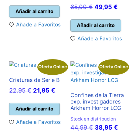
precio
precio
El
El
65,00
€
49,95
€
original
actual
Añadir al carrito
precio
precio
era:
es:
original
actual
Añade a Favoritos
Añadir al carrito
15,00 €.
10,00 €.
era:
es:
Añade a Favoritos
65,00 €.
49,95 
Oferta Online
Oferta Online
Criaturas de Serie B
El
El
22,95
€
21,95
€
Confines de la Tierra
precio
precio
exp. investigadores
original
actual
Arkham Horror LCG
Añadir al carrito
era:
es:
Stock en distribución -
Añade a Favoritos
22,95 €.
21,95 €.
El
El
44,99
€
38,95
€