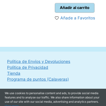
precio
precio
original
actual
Añadir al carrito
era:
es:
Añade a Favoritos
44,99 €.
38,95 
Política de Envíos y Devoluciones
Política de Privacidad
Tienda
Programa de puntos (Calaveras)
We use cookies to personalise content and ads, to provide social media
features and to analyse our traffic. We also share information about your
use of our site with our social media, advertising and analytics partners.
View more