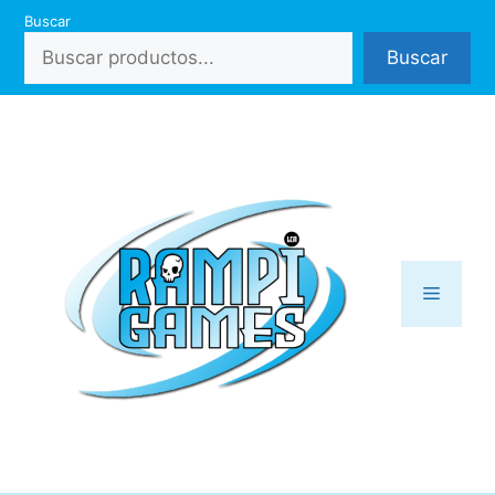
Saltar
Buscar
al
Buscar
contenido
Menú