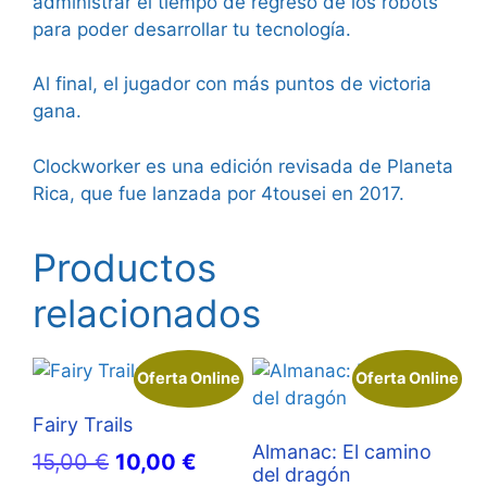
administrar el tiempo de regreso de los robots
para poder desarrollar tu tecnología.
Al final, el jugador con más puntos de victoria
gana.
Clockworker es una edición revisada de Planeta
Rica, que fue lanzada por 4tousei en 2017.
Productos
relacionados
Oferta Online
Oferta Online
Fairy Trails
Almanac: El camino
El
El
15,00
€
10,00
€
del dragón