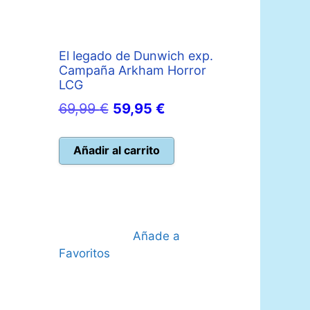
El legado de Dunwich exp.
Campaña Arkham Horror
LCG
o
El
El
69,99
€
59,95
€
l
precio
precio
original
actual
Añadir al carrito
 €.
era:
es:
69,99 €.
59,95 €.
Añade a
Favoritos