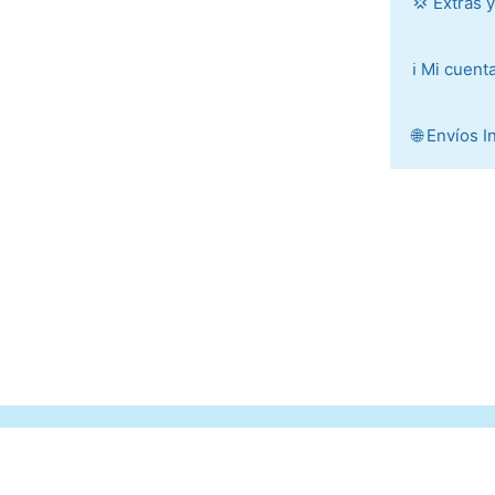
💢 Extras 
ℹ️ Mi cuent
🌐 Envíos 