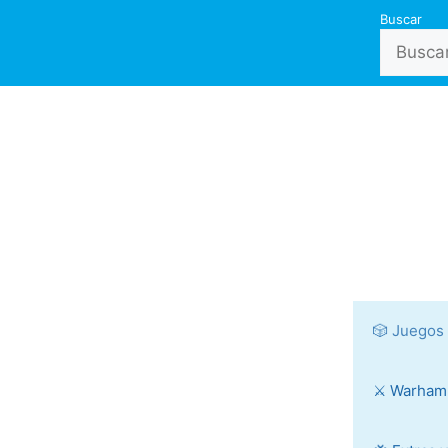
Buscar
🎲 Juegos
⚔️ Warha