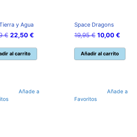
Tierra y Agua
Space Dragons
El
El
El
El
99
€
22,50
€
19,95
€
10,00
€
precio
precio
precio
preci
original
actual
original
actua
dir al carrito
Añadir al carrito
era:
es:
era:
es:
24,99 €.
22,50 €.
19,95 €.
10,00
Añade a
Añade a
itos
Favoritos