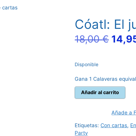
e cartas
Cóatl: El 
El
18,00
€
14,9
preci
Disponible
origi
Gana 1 Calaveras equiva
era:
Cóatl:
Añadir al carrito
18,00
El
juego
de
Añade a F
cartas
Etiquetas:
Con cartas
,
En
cantidad
Party