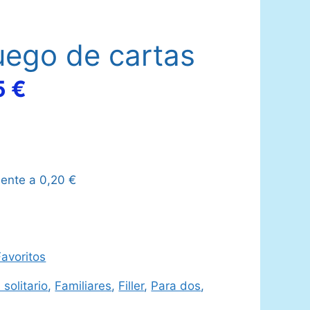
juego de cartas
El
5
€
o
precio
nal
actual
lente a
0,20
€
es:
 €.
14,95 €.
avoritos
 solitario
,
Familiares
,
Filler
,
Para dos
,