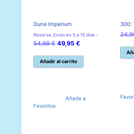
Dune Imperium
300: 
24,
Reserva. Envío en 5 a 15 días -
El
El
54,99
€
49,95
€
precio
precio
Aña
original
actual
Añadir al carrito
era:
es:
54,99 €.
49,95 €.
Favor
Añade a
Favoritos