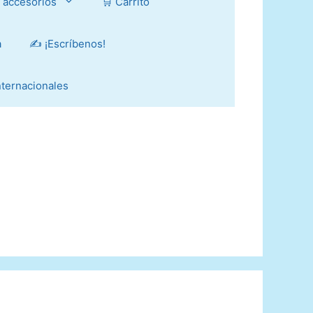
y accesorios
🛒 Carrito
a
✍️ ¡Escríbenos!
Internacionales