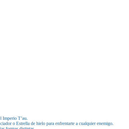
el Imperio T’au.
ador o Estrella de hielo para enfrentarte a cualquier enemigo.
as formas distintas.