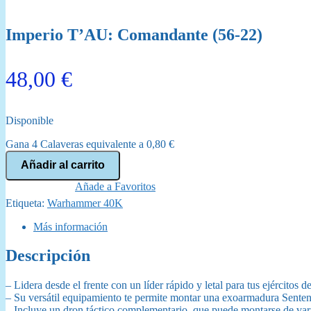
Imperio T’AU: Comandante (56-22)
48,00
€
Disponible
Gana 4 Calaveras equivalente a
0,80
€
Imperio
Añadir al carrito
T'AU:
Comandante
Añade a Favoritos
(56-
Etiqueta:
Warhammer 40K
22)
cantidad
Más información
Descripción
– Lidera desde el frente con un líder rápido y letal para tus ejércitos d
– Su versátil equipamiento te permite montar una exoarmadura Sentenci
– Incluye un dron táctico complementario, que puede montarse de vari