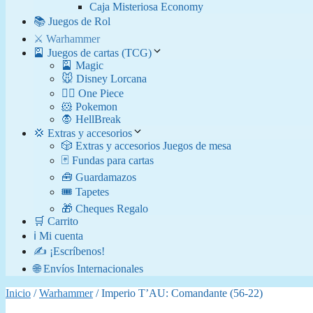
Caja Misteriosa Economy
📚 Juegos de Rol
⚔️ Warhammer
🎴 Juegos de cartas (TCG)
🎴 Magic
🐭 Disney Lorcana
🏴‍☠️ One Piece
🐹 Pokemon
🧛​ HellBreak
💢 Extras y accesorios
🎲 Extras y accesorios Juegos de mesa
🃏 Fundas para cartas
🧰 Guardamazos
🎟️ Tapetes
🎁 Cheques Regalo
🛒 Carrito
ℹ️ Mi cuenta
✍️ ¡Escríbenos!
🌐 Envíos Internacionales
Inicio
/
Warhammer
/ Imperio T’AU: Comandante (56-22)