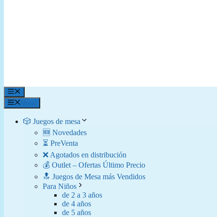
Menú
Menú
🎲 Juegos de mesa
🆕 Novedades
⏳ PreVenta
❌ Agotados en distribución
💰 Outlet – Ofertas Último Precio
🔝 Juegos de Mesa más Vendidos
Para Niños
de 2 a 3 años
de 4 años
de 5 años