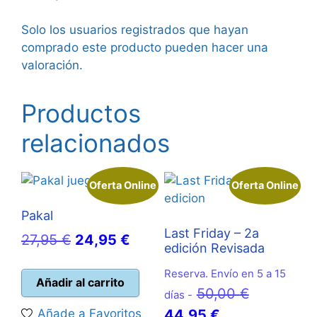
Solo los usuarios registrados que hayan
comprado este producto pueden hacer una
valoración.
Productos
relacionados
Oferta Online
Oferta Online
Pakal
Last Friday – 2a
El
El
27,95
€
24,95
€
edición Revisada
precio
precio
Reserva. Envío en 5 a 15
original
actual
Añadir al carrito
El
50,00
€
días -
era:
es:
El
precio
Añade a Favoritos
44,95
€