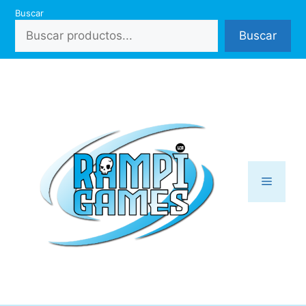
Saltar
Buscar
al
Buscar
contenido
Menú