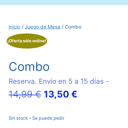
Inicio
/
Juego de Mesa
/ Combo
¡Oferta sólo online!
Combo
Reserva. Envío en 5 a 15 días -
El
El
14,99
€
13,50
€
precio
precio
Sin stock - Se puede pedir
original
actual