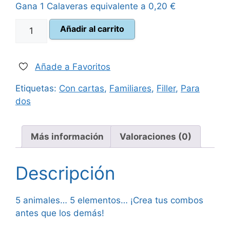
Gana 1 Calaveras equivalente a
0,20
€
era:
es:
Combo
Añadir al carrito
14,99 €.
13,50 €.
cantidad
Añade a Favoritos
Etiquetas:
Con cartas
,
Familiares
,
Filler
,
Para
dos
Más información
Valoraciones (0)
Descripción
5 animales… 5 elementos… ¡Crea tus combos
antes que los demás!